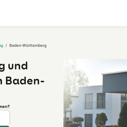
Zum Hauptinhalt
ng
/
Baden-Württemberg‎
g und
n Baden-
rmen?