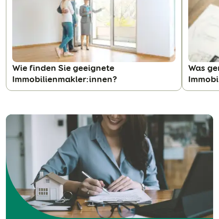
N
Wie finden Sie geeignete
Was ge
Immobilienmakler:innen?
Immobi