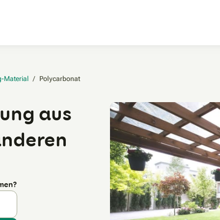
Zum Hauptinhalt
-Material
/
Polycarbonat‎
ung aus
anderen
rmen?