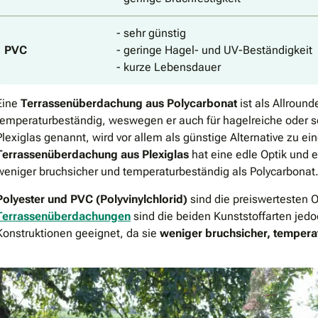
- sehr günstig
PVC
- geringe Hagel- und UV-Beständigkeit
- kurze Lebensdauer
Eine
Terrassenüberdachung aus
Polycarbonat
ist als Allround
temperaturbeständig, weswegen er auch für hagelreiche oder s
Plexiglas genannt, wird vor allem als günstige Alternative zu e
Terrassenüberdachung aus Plexiglas
hat eine edle Optik und 
weniger bruchsicher und temperaturbeständig als Polycarbonat
Polyester und PVC (Polyvinylchlorid)
sind die preiswertesten 
Terrassenüberdachungen
sind die beiden Kunststoffarten jedo
Konstruktionen geeignet, da sie
weniger bruchsicher, tempera