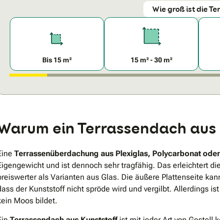
Wie groß ist die Te
Bis 15 m²
15 m² - 30 m²
Warum ein Terrassendach aus 
Eine
Terrassenüberdachung aus Plexiglas, Polycarbonat oder
Eigengewicht und ist dennoch sehr tragfähig. Das erleichtert d
preiswerter als Varianten aus Glas. Die äußere Plattenseite kan
dass der Kunststoff nicht spröde wird und vergilbt. Allerdings 
kein Moos bildet.
Ein
Terrassendach aus Kunststoff
ist mit jeder Art von Gestell 