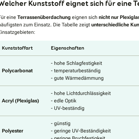
Welcher Kunststoff eignet sich für ein
Für eine
Terrassenüberdachung
eignen sich
nicht nur Plexigl
häufigsten zum Einsatz. Die Tabelle zeigt
unterschiedliche Kun
Einsatzgebieten:
Kunststoffart
Eigenschaften
- hohe Schlagfestigkeit
Polycarbonat
- temperaturbeständig
- gute Wärmedämmung
- hohe Lichtdurchlässigkeit
Acryl (Plexiglas)
- edle Optik
- UV-beständig
- günstig
Polyester
- geringe UV-Beständigkeit
- geringe Bruchfestigkeit