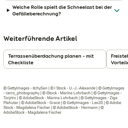
Welche Rolle spielt die Schneelast bei der
Gefälleberechnung?
Weiterführende Artikel
Terrassenüberdachung planen – mit
Freist
Checkliste
Vorteil
N
© GettyImages - itchySan | © I Stock - U.-J.-Alexande | © GettyImages
- cerro_photography | © iStock - Marina Lohrbach | © GettyImages -
Torjrtrx | © AdobeStock - Marina Lohrbach | © GettyImages - Ziga
Plahutar | © AdobeStock - Grace | © GettyImages - Lex20 | © Adobe
Stock - Magdalena Fischer | © AdobeStock - Hermann | ©
AdobeStock - Magdalena Fischer