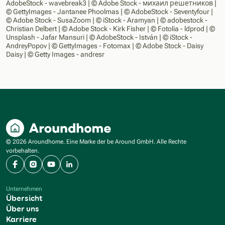
AdobeStock - wavebreak3 | © Adobe Stock - михаил решетников |
© GettyImages - Jantanee Phoolmas | © AdobeStock - Seventyfour |
© Adobe Stock - SusaZoom | © iStock - Aramyan | © adobestock -
Christian Delbert | © Adobe Stock - Kirk Fisher | © Fotolia - ldprod | ©
Unsplash - Jafar Mansuri | © AdobeStock - István | © iStock -
AndreyPopov | © GettyImages - Fotomax | © Adobe Stock - Daisy
Daisy | © Getty Images - andresr
© 2026 Aroundhome. Eine Marke der be Around GmbH. Alle Rechte
vorbehalten.
Facebook
Instagram
YouTube
LinkedIn
Unternehmen
Übersicht
Über uns
Karriere