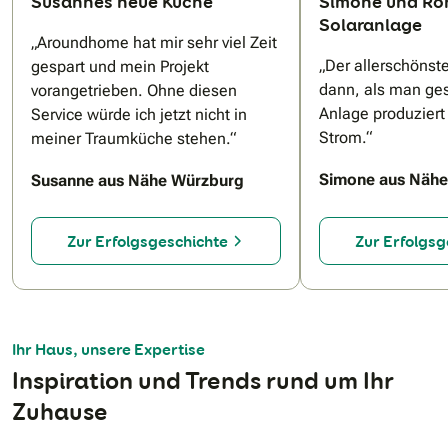
Susannes neue Küche
Simone und Ro
Solaranlage
„Aroundhome hat mir sehr viel Zeit
N
„Der allerschöns
gespart und mein Projekt
dann, als man ges
vorangetrieben. Ohne diesen
Anlage produziert
Service würde ich jetzt nicht in
Strom.“
meiner Traumküche stehen.“
Simone aus Nähe
Susanne aus Nähe Würzburg
Zur Erfolgsgeschichte
Zur Erfolgsg
Ihr Haus, unsere Expertise
Inspiration und Trends rund um Ihr
Zuhause