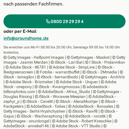
nach passenden Fachfirmen.
0800 29 29 29 4
oder per E-Mail
info@aroundhome.de
Sie erreichen uns
Mo-Fr
08:00 bis 20:00 Uhr, Samstags 09:00 bis 18:00 Uhr
kostenlos.
© Getty Images - Halfpoint Images | © GettyImages - Maskot | © Getty
Images - Jasmin Merdan | © iStock - Lari Bat | © I Stock - Pridannikov
| © Adobe Stock - tl6781 | © Adobe Stock - SimpLine | © iStock -
Bestgreenscreen | © Fotolia - warrantbuffet | © iStock - 2Mmedia | ©
iStock - ismagilov | © iStock - bernardbodo | © GettyImages - ArchiViz
| © Adobe Stock - Brizmaker | © Adobe Stock - Ungvar | © Adobe
Stock - onepony | © iStock - Kwangmoozaa | © adobestock -
billionphotos.com | © AdobeStock - Africa_Studio | © GettyImages -
Douglas Rissing | © iStock - Worawee Meepian | © AdobeStock -
zephyr_p | © iStock - Canetti | © iStock - AlenaMozhjer | © iStock -
frankpeters | © AdobeStock - fizkes | © AdobeStock - Bonsales | ©
Getty Images - Serhii Hryshchyshen | © iStock - Rawf8 | © iStock -
Gajus | © iStock - Wacharaphong | © AdobeStock - ronstik | ©
GettyImages - onurdongel | © Adobe Stock - Robert Kneschke | ©
AdobeStock - annebel146 | © Adobe Stock - VTT Studio | ©