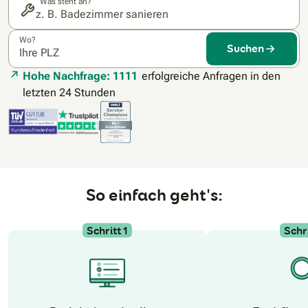
Was steht an?
Wo?
Suchen
Hohe Nachfrage: 1111
erfolgreiche Anfragen in den
letzten 24 Stunden
So einfach geht's:
Schritt 1
Schri
N