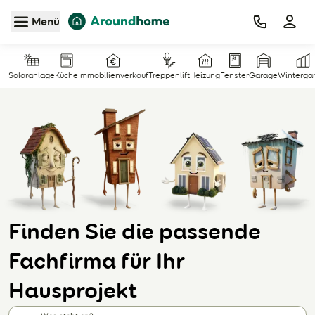
Zum Hauptinhalt
Menü
Solaranlage
Küche
Immobilienverkauf
Treppenlift
Heizung
Fenster
Garage
Winterga
Finden Sie die passende
Fachfirma für Ihr
Hausprojekt