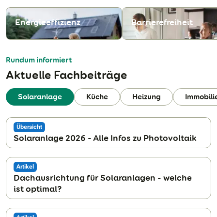
Energieeffizienz
Barrierefreiheit
N
Rundum informiert
Aktuelle Fachbeiträge
Solaranlage
Küche
Heizung
Immobili
Übersicht
Solaranlage 2026 - Alle Infos zu Photovoltaik
Artikel
Dachausrichtung für Solaranlagen - welche
ist optimal?