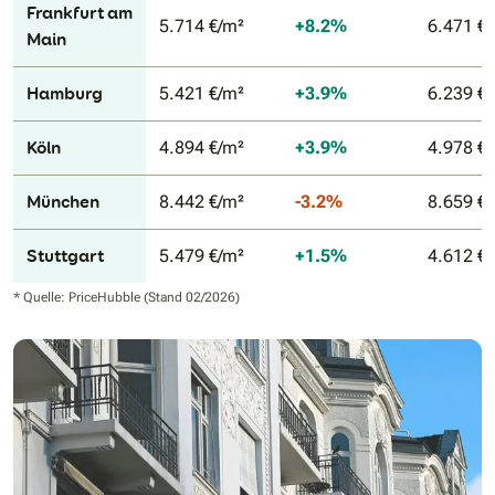
Frankfurt am
5.714 €/m²
+8.2%
6.471 €
Main
Hamburg
5.421 €/m²
+3.9%
6.239 €
Köln
4.894 €/m²
+3.9%
4.978 €
München
8.442 €/m²
-3.2%
8.659 €
Stuttgart
5.479 €/m²
+1.5%
4.612 €
* Quelle: PriceHubble (Stand 02/2026)