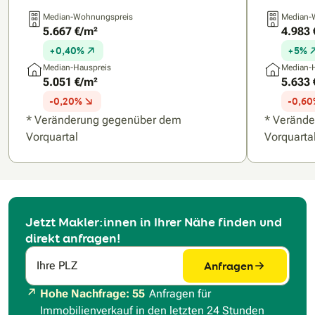
Median-Wohnungspreis
Median-
5.667 €/m²
4.983 
+0,40%
+5%
N
Median-Hauspreis
Median-
5.051 €/m²
5.633 
-0,20%
-0,6
* Veränderung gegenüber dem
* Veränd
Vorquartal
Vorquarta
Jetzt Makler:innen in Ihrer Nähe finden und
direkt anfragen!
Anfragen
Ihre PLZ
Hohe Nachfrage: 55
Anfragen für
Immobilienverkauf in den letzten 24 Stunden