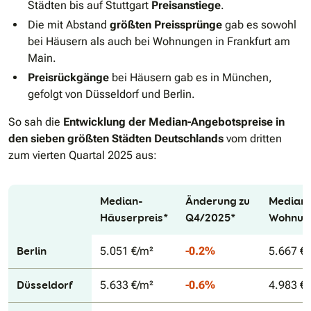
Städten bis auf Stuttgart
Preisanstiege
.
Die mit Abstand
größten Preissprünge
gab es sowohl
bei Häusern als auch bei Wohnungen in Frankfurt am
Main.
Preisrückgänge
bei Häusern gab es in München,
gefolgt von Düsseldorf und Berlin.
So sah die
Entwicklung der Median-Angebotspreise in
den sieben größten Städten Deutschlands
vom dritten
zum vierten Quartal 2025 aus:
Median-
Änderung zu
Median
Tabellenüberschriften
Häuserpreis*
Q4/2025*
Wohnung
Berlin
5.051 €/m²
-0.2%
5.667 €
Düsseldorf
5.633 €/m²
-0.6%
4.983 €