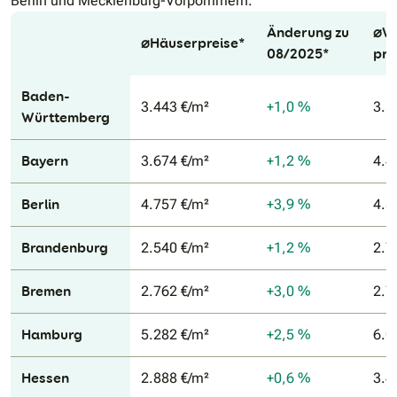
Berlin und Mecklenburg-Vorpommern.
Änderung zu
⌀W
⌀Häuserpreise*
Tabellenüberschriften
08/2025*
pre
Baden-
3.443 €/m²
+1,0 %
3.5
Württemberg
Bayern
3.674 €/m²
+1,2 %
4.4
Berlin
4.757 €/m²
+3,9 %
4.8
Brandenburg
2.540 €/m²
+1,2 %
2.7
Bremen
2.762 €/m²
+3,0 %
2.7
Hamburg
5.282 €/m²
+2,5 %
6.0
Hessen
2.888 €/m²
+0,6 %
3.4