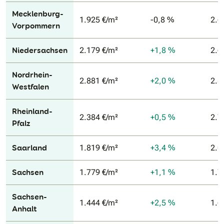
Mecklenburg-
1.925 €/m²
-0,8 %
2.6
Vorpommern
Niedersachsen
2.179 €/m²
+1,8 %
2.6
Nordrhein-
2.881 €/m²
+2,0 %
2.8
Westfalen
Rheinland-
2.384 €/m²
+0,5 %
2.7
Pfalz
Saarland
1.819 €/m²
+3,4 %
2.0
Sachsen
1.779 €/m²
+1,1 %
1.7
Sachsen-
1.444 €/m²
+2,5 %
1.6
Anhalt