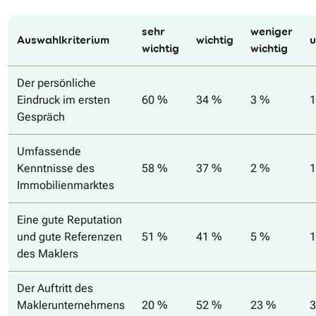
sehr
weniger
Auswahlkriterium
wichtig
u
wichtig
wichtig
Der persönliche
Eindruck im ersten
60 %
34 %
3 %
1
Gespräch
Umfassende
Kenntnisse des
58 %
37 %
2 %
1
Immobilienmarktes
Eine gute Reputation
und gute Referenzen
51 %
41 %
5 %
1
des Maklers
Der Auftritt des
Maklerunternehmens
20 %
52 %
23 %
3