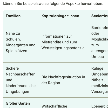
können Sie beispielsweise folgende Aspekte hervorheben:
Familien
Kapitalanleger:innen
Senior:i
Barrierefr
Nähe zu
oder
Informationen zur
Schulen,
Möglichk
Mietrendite und zum
Kindergärten und
zum
Wertsteigerungspotenzial
Spielplätzen
altersger
Umbau
Sichere
Ruhige
Nachbarschaften
Umgebun
Die Nachfragesituation in
und
Nähe zu
der Region
kinderfreundliche
medizini
Umgebungen
Versorgu
Großer Garten
Wirtschaftliche
Ebenerdi