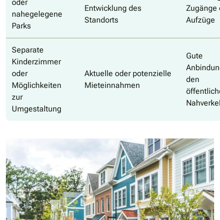
oder
Entwicklung des
Zugänge 
nahegelegene
Standorts
Aufzüge
Parks
Separate
Gute
Kinderzimmer
Anbindun
oder
Aktuelle oder potenzielle
den
Möglichkeiten
Mieteinnahmen
öffentlic
zur
Nahverke
Umgestaltung