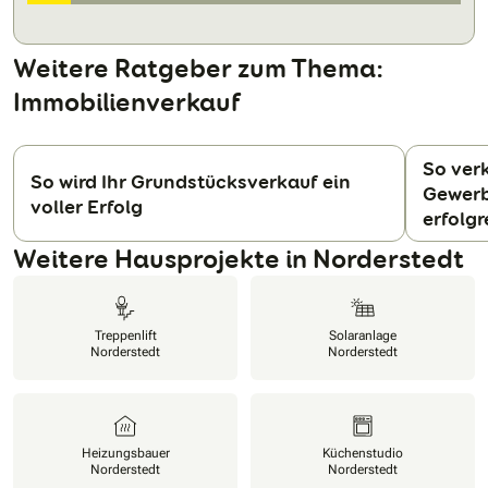
Weitere Ratgeber zum Thema:
Immobilienverkauf
So verk
So wird Ihr Grundstücksverkauf ein
Gewerb
voller Erfolg
N
erfolgr
Weitere Hausprojekte in Norderstedt
Treppenlift
Solaranlage
Norderstedt
Norderstedt
Heizungsbauer
Küchenstudio
Norderstedt
Norderstedt