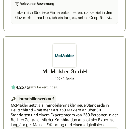
Relevante Bewertung
hervorragende Rendite bringen. Aber ganz gleich, wie und
wofür Sie Ihre Immobilien nutzen: Betrauen Sie mit der
habe mich für diese Firma entschieden, da sie viel in den
Vermietung, dem Verkauf oder auch der Verwaltung
Elbvororten machen, ich ein langes, nettes Gespräch via
jemanden, der sich damit wirklich auskennt und der Ihnen
Teams mit der Maklerin hatte, und ich auch
transparent und mit den modernsten Maßnahmen das in
Vergleichangebote von Wohnungen in meiner Ecke
Ihrem Sinn und Verständnis beste Ergebnis garantieren
bekam. Sowie ein ausführliches Expose von der
kann. Genau diesen Service bieten wir unseren Kunden in
Maklerfirma, ausserdem betreuen 2 Personen mein
und um Hamburg seit 1964. Nicht mehr, aber vor allem
Portfolio. Ich hatte da einfach eingutes Gefühl, da ich ja
niemals weniger. Ihre Dirk & Frank Wullkopf
nicht vor Ort bin.
McMakler GmbH
10243 Berlin
4,26
/ 5
(802 Bewertungen)
Immobilienverkauf
McMakler setzt als Immobilienmakler neue Standards in
Deutschland – mit mehr als 350 Maklern an über 30
Standorten und einem Expertenteam von 250 Personen in der
Berliner Zentrale. Mit der Kombination aus lokaler Expertise,
langjähriger Makler-Erfahrung und einem digitalisierten