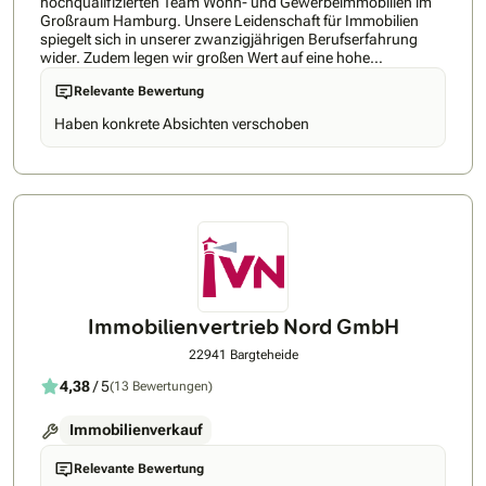
hochqualifizierten Team Wohn- und Gewerbeimmobilien im
Großraum Hamburg. Unsere Leidenschaft für Immobilien
spiegelt sich in unserer zwanzigjährigen Berufserfahrung
wider. Zudem legen wir großen Wert auf eine hohe
Fachkompetenz aller Teammitglieder: wir sind ausgebildete
Relevante Bewertung
Immobilienkaufleute. Unsere Geschäftsführerin ist zudem seit
mehr als neun Jahren als Fachdozentin in der Ausbildung
Haben konkrete Absichten verschoben
angehender Immobilienkaufleute tätig. Mit unserem
Fachwissen und der langjährigen Erfahrung auf dem
Hamburger Immobilienmarkt sichern wir Ihnen eine
vollumfängliche Beratung rund um das Thema Immobilien zu
und eine qualifizierte Vermittlung Ihrer Immobilie.
Zusätzlichen Mehrwert bieten wir Ihnen bei der Aufteilung von
Mehrfamilienhäusern (nach dem WEG) oder bei reellen oder
ideellen Grundstücksteilungen, da wir Sie mit unserem
Fachwissen unterstützen. Ferner können wir bei kleineren
Bauvorhaben im Rahmen unserer Beauftragung kostenlos
Bauvorbescheide zur Klärung der verbindlichen Bebaubarkeit
Immobilienvertrieb Nord GmbH
einholen. Die Einholung von Energieausweisen ist in unserem
Service ebenfalls enthalten. Einen ersten Eindruck erhalten Sie
22941 Bargteheide
auf unserer Internetseite www.kielpinski-immobilien.de,
4,38
/ 5
(13 Bewertungen)
wobei eine Internetseite nie den persönlichen Eindruck
ersetzen kann. Daher stellen wir uns Ihnen gerne in einem
persönlichen Gespräch vor - rufen Sie uns dazu an oder
Immobilienverkauf
kommen uns in unserem Büro besuchen. Wir freuen uns auf
Sie!
Relevante Bewertung