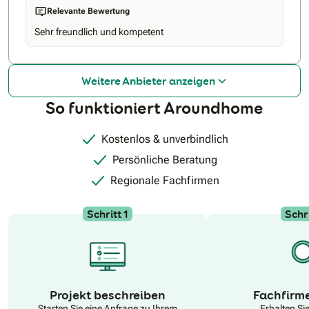
Verkaufsprozess, machen wir Immobilientransaktionen
Relevante Bewertung
einfacher, bequemer und transparenter. Dabei bieten wir
umfassenden Service in allen Bereichen, von der
Sehr freundlich und kompetent
Immobiliensuche und -finanzierung bis zur Energieberatung.
Weitere Anbieter anzeigen
So funktioniert Aroundhome
Kostenlos & unverbindlich
Persönliche Beratung
Regionale Fachfirmen
Schritt 1
Schri
N
Projekt beschreiben
Fachfirm
Starten Sie eine Anfrage zu Ihrem
Erhalten Si