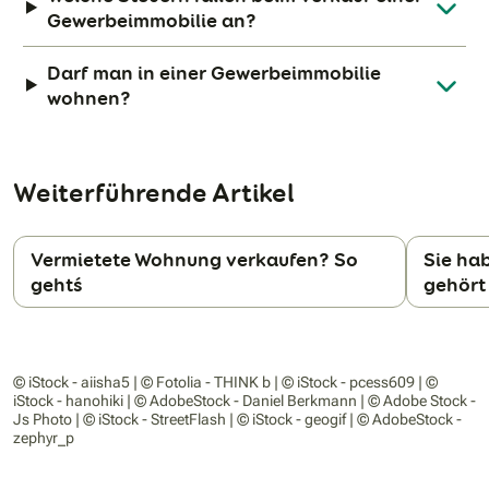
Gewerbeimmobilie an?
Darf man in einer Gewerbeimmobilie
wohnen?
Weiterführende Artikel
Vermietete Wohnung verkaufen? So
Sie ha
geht´s
gehört
N
© iStock - aiisha5 | © Fotolia - THINK b | © iStock - pcess609 | ©
iStock - hanohiki | © AdobeStock - Daniel Berkmann | © Adobe Stock -
Js Photo | © iStock - StreetFlash | © iStock - geogif | © AdobeStock -
zephyr_p