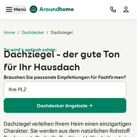
Zum Hauptinhalt
Menü
Home
/
Dachdecker
/
Dachziegel‎
So wird's optisch schön:
Dachziegel – der gute Ton
für Ihr Hausdach
Brauchen Sie passende Empfehlungen für Fachfirmen?
Ihre PLZ
Dachdecker Angebote
Dachziegel verleihen Ihrem Heim einen einzigartigen
Charakter. Sie werden aus dem natürlichen Rohstoff