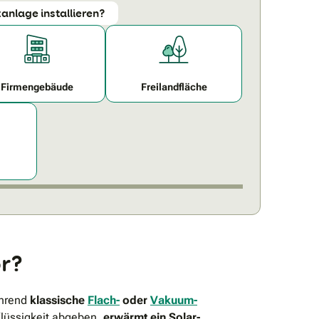
anlage installieren?
Firmengebäude
Freilandfläche
or?
hrend
klassische
Flach-
oder
Vakuum-
lüssigkeit abgeben,
erwärmt ein Solar-