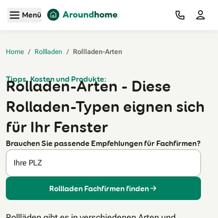
Zum Hauptinhalt
Menü
Home
/
Rollladen
/
Rollladen-Arten‎
Tipps, Kosten und Produkte:
Rolladen-Arten - Diese
Rolladen-Typen eignen sich
für Ihr Fenster
Brauchen Sie passende Empfehlungen für Fachfirmen?
Ihre PLZ
Rollladen Fachfirmen finden
Rollläden gibt es in verschiedenen Arten und