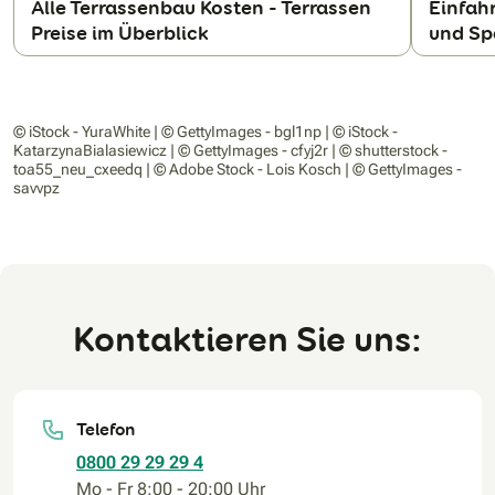
Alle Terrassenbau Kosten - Terrassen
Einfahr
Preise im Überblick
und Sp
N
© iStock - YuraWhite | © GettyImages - bgl1np | © iStock -
KatarzynaBialasiewicz | © GettyImages - cfyj2r | © shutterstock -
toa55_neu_cxeedq | © Adobe Stock - Lois Kosch | © GettyImages -
savvpz
Kontaktieren Sie uns:
Telefon
0800 29 29 29 4
Mo - Fr 8:00 - 20:00 Uhr