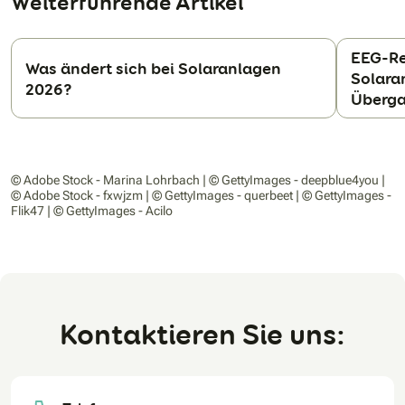
Weiterführende Artikel
EEG-Re
Was ändert sich bei Solaranlagen
Solara
2026?
N
Überga
© Adobe Stock - Marina Lohrbach | © GettyImages - deepblue4you |
© Adobe Stock - fxwjzm | © GettyImages - querbeet | © GettyImages -
Flik47 | © GettyImages - Acilo
Kontaktieren Sie uns: