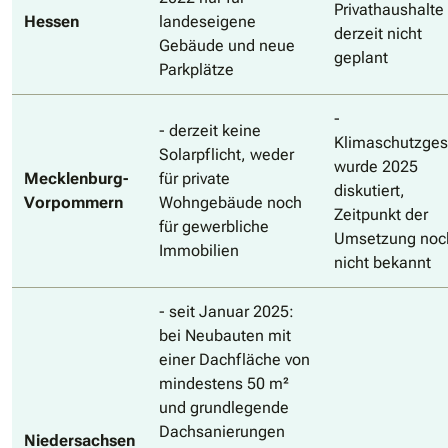
Privathaushalte 
Hessen
landeseigene
derzeit nicht
Gebäude und neue
geplant
Parkplätze
-
- derzeit keine
Klimaschutzges
Solarpflicht, weder
wurde 2025
Mecklenburg-
für private
diskutiert,
Vorpommern
Wohngebäude noch
Zeitpunkt der
für gewerbliche
Umsetzung noc
Immobilien
nicht bekannt
- seit Januar 2025:
bei Neubauten mit
einer Dachfläche von
mindestens 50 m²
und grundlegende
Dachsanierungen
Niedersachsen