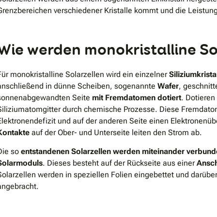
Grenzbereichen verschiedener Kristalle kommt und die Leistung
Wie werden monokristalline So
Für monokristalline Solarzellen wird ein einzelner
Siliziumkrista
anschließend in dünne Scheiben, sogenannte
Wafer
, geschnit
sonnenabgewandten Seite
mit Fremdatomen dotiert
. Dotieren
Siliziumatomgitter durch chemische Prozesse. Diese Fremdatom
Elektronendefizit und auf der anderen Seite einen Elektronenü
Kontakte
auf der Ober- und Unterseite leiten den Strom ab.
Die so
entstandenen Solarzellen werden miteinander verbun
Solarmoduls
. Dieses besteht auf der Rückseite aus einer
Ansch
Solarzellen werden in speziellen Folien eingebettet und darü
angebracht.