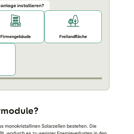
anlage installieren?
Firmengebäude
Freilandfläche
armodule?
s monokristallinen Solarzellen bestehen. Die
lt, wodurch es zu weniger Energieverlusten in den