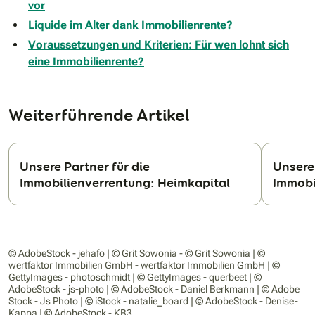
vor
Liquide im Alter dank Immobilienrente?
Voraussetzungen und Kriterien: Für wen lohnt sich
eine Immobilienrente?
Weiterführende Artikel
Unsere Partner für die
Unsere 
Immobilienverrentung: Heimkapital
Immobi
N
© AdobeStock - jehafo | © Grit Sowonia - © Grit Sowonia | ©
wertfaktor Immobilien GmbH - wertfaktor Immobilien GmbH | ©
GettyImages - photoschmidt | © GettyImages - querbeet | ©
AdobeStock - js-photo | © AdobeStock - Daniel Berkmann | © Adobe
Stock - Js Photo | © iStock - natalie_board | © AdobeStock - Denise-
Kappa | © AdobeStock - KB3