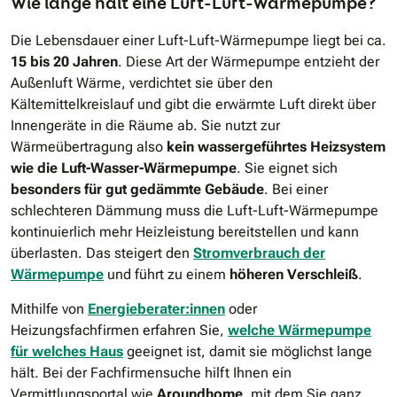
Wie lange hält eine Luft-Luft-Wärmepumpe?
Die Lebensdauer einer Luft-Luft-Wärmepumpe liegt bei ca.
15 bis 20 Jahren
. Diese Art der Wärmepumpe entzieht der
Außenluft Wärme, verdichtet sie über den
Kältemittelkreislauf und gibt die erwärmte Luft direkt über
Innengeräte in die Räume ab. Sie nutzt zur
Wärmeübertragung also
kein wassergeführtes Heizsystem
wie die Luft-Wasser-Wärmepumpe
. Sie eignet sich
besonders für gut gedämmte Gebäude
. Bei einer
schlechteren Dämmung muss die Luft-Luft-Wärmepumpe
kontinuierlich mehr Heizleistung bereitstellen und kann
überlasten. Das steigert den
Stromverbrauch der
Wärmepumpe
und führt zu einem
höheren Verschleiß
.
Mithilfe von
Energieberater:innen
oder
Heizungsfachfirmen erfahren Sie,
welche Wärmepumpe
für welches Haus
geeignet ist, damit sie möglichst lange
hält. Bei der Fachfirmensuche hilft Ihnen ein
Vermittlungsportal wie
Aroundhome
, mit dem Sie ganz