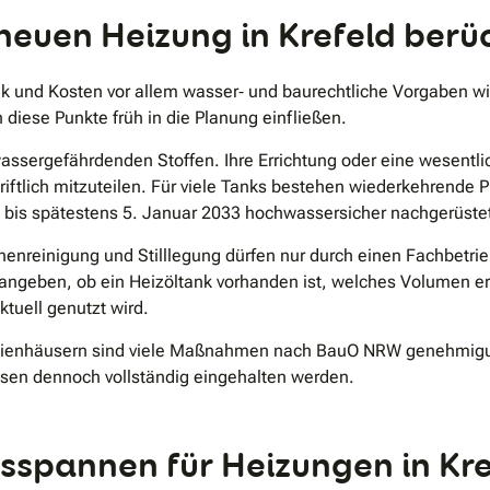
r neuen Heizung in Krefeld berü
ik und Kosten vor allem wasser‐ und baurechtliche Vorgaben w
iese Punkte früh in die Planung einfließen.
assergefährdenden Stoffen. Ihre Errichtung oder eine wesentl
iftlich mitzuteilen. Für viele Tanks bestehen wiederkehrende P
s spätestens 5. Januar 2033 hochwassersicher nachgerüstet we
nnenreinigung und Stilllegung dürfen nur durch einen Fachbetr
ngeben, ob ein Heizöltank vorhanden ist, welches Volumen er ha
ktuell genutzt wird.
milienhäusern sind viele Maßnahmen nach BauO NRW genehmigu
en dennoch vollständig eingehalten werden.
isspannen für Heizungen in Kre