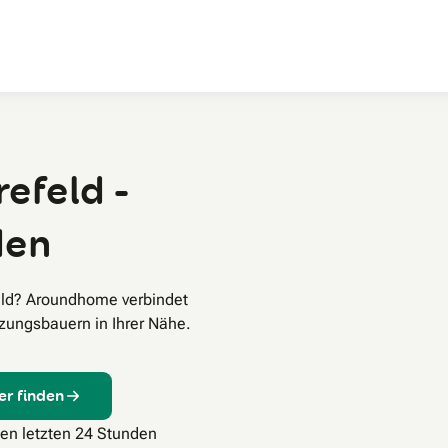
Zum Hauptinhalt
efeld -
den
eld? Aroundhome verbindet
zungsbauern in Ihrer Nähe.
er finden
den letzten 24 Stunden