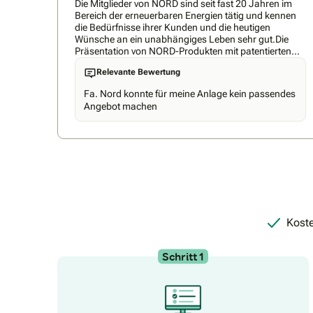
Die Mitglieder von NORD sind seit fast 20 Jahren im
Bereich der erneuerbaren Energien tätig und kennen
die Bedürfnisse ihrer Kunden und die heutigen
Wünsche an ein unabhängiges Leben sehr gut.Die
Präsentation von NORD-Produkten mit patentierten
Eigenschaften wird Ihren Lebensstandard so smart
Relevante Bewertung
und effizient wie nie zuvor machen.Der niedrige
Verbrauch der NORD-Produkte und der neu
Fa. Nord konnte für meine Anlage kein passendes
konzipierte intelligente Betrieb im NORD-EcoMode-
Angebot machen
Energiesparmodus ermöglichen eine optimale
Ausnutzung der eigenen Energieproduktion und
sorgen so für niedrigste Energierechnungen.NORD ist
die richtige Wahl für das nächste Jahrzehnt.+
Koste
Schritt 1