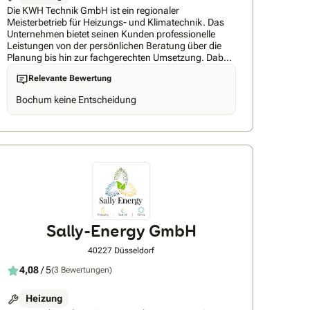
Die KWH Technik GmbH ist ein regionaler
Meisterbetrieb für Heizungs- und Klimatechnik. Das
Unternehmen bietet seinen Kunden professionelle
Leistungen von der persönlichen Beratung über die
Planung bis hin zur fachgerechten Umsetzung. Dabei
profitieren Auftraggeber von einem festen
Relevante Bewertung
Ansprechpartner während des gesamten Projekts.
Besonderer Wert wird auf saubere Ausführung,
Bochum keine Entscheidung
termingerechte Fertigstellung und hohe
Qualitätsstandards gelegt. Jede Anlage wird
individuell auf die Anforderungen des Gebäudes und
der Nutzer abgestimmt, um effiziente und zuverlässige
Lösungen zu gewährleisten.
Sally-Energy GmbH
40227 Düsseldorf
4,08
/ 5
(3 Bewertungen)
Heizung