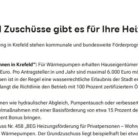
uschüsse gibt es für Ihre Hei
zung in Krefeld stehen kommunale und bundesweite Förderprogr
nen in Krefeld“:
Für Wärmepumpen erhalten Hauseigentümer:i
uro. Pro Antragsteller:in und Jahr sind maximal 6.000 Euro mö
st in der Regel eine wasserrechtliche Erlaubnis der Stadt erf
gt die Richtlinie den Betrieb mit 100 Prozent zertifiziertem
n wie hydraulischer Abgleich, Pumpentausch oder verbessert
lmaßnahmen mit einer Basisförderung von etwa 15 Prozent der f
zent Bonus bringen.
s Nr. 458 „BEG Heizungsförderung für Privatpersonen – Wohnge
 Wärmepumpen. Der Grundzuschuss liegt beispielhaft bei etwa 