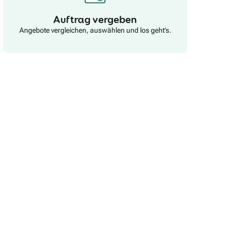
transparente Festpreisangebote, termingerechte
Umsetzung und höchste
Auftrag vergeben
Handwerksqualität.Vertrauen Sie auf einen
Angebote vergleichen, auswählen und los geht’s.
Meisterbetrieb, der alle Gewerke selbst beherrscht:
Heizung, Sanitär, Elektrik – alles aus einer Hand, ohne
Abhängigkeiten von Fremdfirmen.