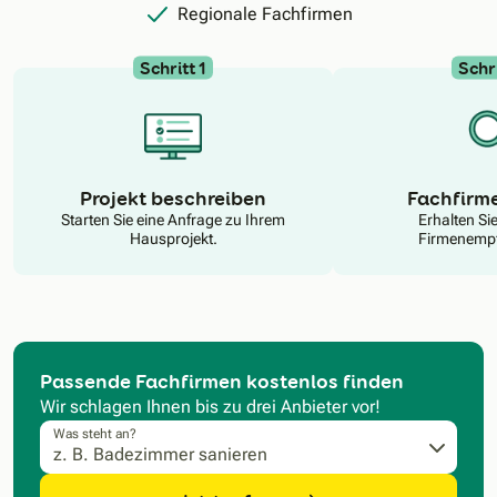
Regionale Fachfirmen
Schritt 1
Schri
N
Projekt beschreiben
Fachfirm
Starten Sie eine Anfrage zu Ihrem
Erhalten Si
Hausprojekt.
Firmenempf
Passende Fachfirmen kostenlos finden
Wir schlagen Ihnen bis zu drei Anbieter vor!
Was steht an?