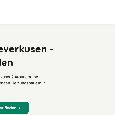
Zum Hauptinhalt
everkusen -
den
verkusen? Aroundhome
senden Heizungsbauern in
er finden