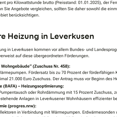
nt pro Kilowattstunde brutto (Preisstand: 01.01.2025), der Fe
n Sie Angebote vergleichen, sollten Sie daher sowohl die einma
biet berücksichtigen.
e Heizung in Leverkusen
izung in Leverkusen kommen vor allem Bundes‐ und Landespr
 verweist auf diese übergeordneten Förderungen.
– Wohngebäude“ (Zuschuss Nr. 458):
ärmepumpen. Fördersatz bis zu 70 Prozent der förderfähigen Ko
ximal 21.000 Euro Zuschuss. Der Antrag muss vor Beginn des H
le (BAFA) – Heizungsoptimierung:
, Pumpentausch oder Rohrdämmung mit 15 Prozent Zuschuss, zusä
estehende Anlagen in Leverkusener Wohnhäusern effizienter be
ie (progres.nrw):
llektoren in Verbindung mit Wärmepumpen. Erdwärmesonden w