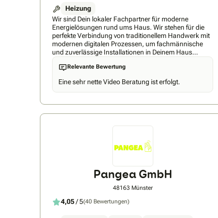
Heizung
Wir sind Dein lokaler Fachpartner für moderne
Energielösungen rund ums Haus. Wir stehen für die
perfekte Verbindung von traditionellem Handwerk mit
modernen digitalen Prozessen, um fachmännische
und zuverlässige Installationen in Deinem Haus
gewährleisten. Egal ob Wärmepumpe, Photovoltaik,
Relevante Bewertung
Klimagerät und alles, was dazu gehört - neotherm
berät Dich kompetent und unterbreitet Dir ein schnelles
Eine sehr nette Video Beratung ist erfolgt.
Angebot. Dafür sorgt unser technischer
Geschäftsführer Klaus Tönnies. Er ist Meister
(Installateur und Heizungsbauer), dazu
Elektrotechniker und Energieberater. Mit seiner fast
10-jährigen Erfahrung als Heizungsbauer wirst Du bei
Deinem Projekt bestens unterstützt. Durch unsere
individuelle Beratung lässt sich für Deine Immobilie
eine maßgeschneiderte Lösung finden. Wir verbauen
sowohl Luft-Wasser-Wärmepumpen als auch
Erdwärmepumpen. Unser Angebot ist primär auf die
Premium-Marken Bosch, Buderus und die ZEWO
Pangea GmbH
Wärmepumpe LAMBDA fokussiert. Wir bieten bei
Interesse jedoch auch Wärmepumpen der Hersteller
48163 Münster
Viessmann, Junkers, Daikin und Vaillant an. Wir
arbeiten herstellerunabhängig und zielen darauf ab
4,05
/ 5
(40 Bewertungen)
für Dein Zuhause die passende Wärmepumpe zu
installieren.