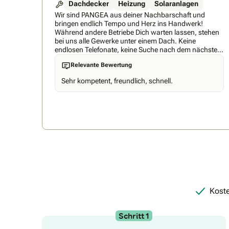
Dachdecker
Heizung
Solaranlagen
Wir sind PANGEA aus deiner Nachbarschaft und
bringen endlich Tempo und Herz ins Handwerk!
Während andere Betriebe Dich warten lassen, stehen
bei uns alle Gewerke unter einem Dach. Keine
endlosen Telefonate, keine Suche nach dem nächsten
Handwerker, keine Unsicherheit mehr. Du bekommst
Relevante Bewertung
einen Partner, der alles macht – von der ersten Idee bis
zur letzten Schraube. Denn dein Haus verdient nur die
Sehr kompetent, freundlich, schnell.
besten Handwerker. Mit unserem PANGEA Fahrplan
schauen wir uns das ganze Haus an. So passt am
Ende alles zusammen und keine falsche Planung
mehr! Ob alles auf einmal oder Schritt für Schritt: Du
gibst den Takt vor. Wir sind da. Immer. Wie können wir
Dein Zuhause zu dem Ort machen, an dem Du Dich
jeden Tag noch wohler fühlst?
Koste
Schritt 1