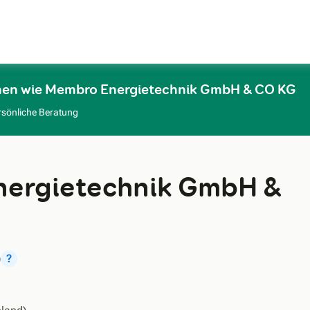
Zum Hauptinhalt
rmen wie Membro Energietechnik GmbH & CO KG
rsönliche Beratung
ergietechnik GmbH &
)
?