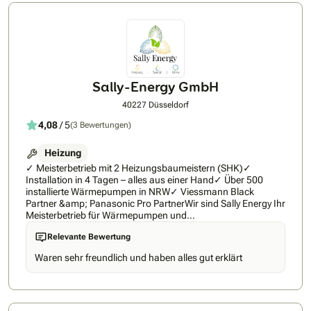
Sally-Energy GmbH
40227 Düsseldorf
4,08
/ 5
(3 Bewertungen)
Heizung
✓ Meisterbetrieb mit 2 Heizungsbaumeistern (SHK)✓
Installation in 4 Tagen – alles aus einer Hand✓ Über 500
installierte Wärmepumpen in NRW✓ Viessmann Black
Partner &amp; Panasonic Pro PartnerWir sind Sally Energy Ihr
Meisterbetrieb für Wärmepumpen und
Heizungsmodernisierung in Nordrhein-Westfalen.Als SHK-
Relevante Bewertung
Fachbetrieb (Heizung, Sanitär, Klimatechnik) mit zwei fest
angestellten Heizungsbaumeistern planen und installieren
Waren sehr freundlich und haben alles gut erklärt
wir Ihre neue Wärmepumpe komplett eigenständig – ohne
Subunternehmer, mit festangestellten Monteuren, von der
ersten Beratung bis zur finalen Inbetriebnahme.Unser
Versprechen: Wir arbeiten ausschließlich mit Premium-
Herstellern wie Viessmann und Panasonic, verbauen