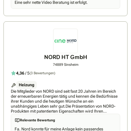
Eine sehr nette Video Beratung ist erfolgt.
Geschäftsführer Klaus Tönnies. Er ist Meister (Installateur
und Heizungsbauer), dazu Elektrotechniker und
Energieberater. Mit seiner fast 10-jährigen Erfahrung als
Heizungsbauer wirst Du bei Deinem Projekt bestens
unterstützt. Durch unsere individuelle Beratung lässt sich für
Deine Immobilie eine maßgeschneiderte Lösung finden. Wir
verbauen sowohl Luft-Wasser-Wärmepumpen als auch
Erdwärmepumpen. Unser Angebot ist primär auf die
Premium-Marken Bosch, Buderus und die ZEWO
Wärmepumpe LAMBDA fokussiert. Wir bieten bei Interesse
jedoch auch Wärmepumpen der Hersteller Viessmann,
NORD HT GmbH
Junkers, Daikin und Vaillant an. Wir arbeiten
herstellerunabhängig und zielen darauf ab für Dein Zuhause
74889 Sinsheim
die passende Wärmepumpe zu installieren.
4,36
/ 5
(3 Bewertungen)
Heizung
Die Mitglieder von NORD sind seit fast 20 Jahren im Bereich
der erneuerbaren Energien tätig und kennen die Bedürfnisse
ihrer Kunden und die heutigen Wünsche an ein
unabhängiges Leben sehr gut.Die Präsentation von NORD-
Produkten mit patentierten Eigenschaften wird Ihren
Lebensstandard so smart und effizient wie nie zuvor
Relevante Bewertung
machen.Der niedrige Verbrauch der NORD-Produkte und der
neu konzipierte intelligente Betrieb im NORD-EcoMode-
Fa. Nord konnte für meine Anlage kein passendes