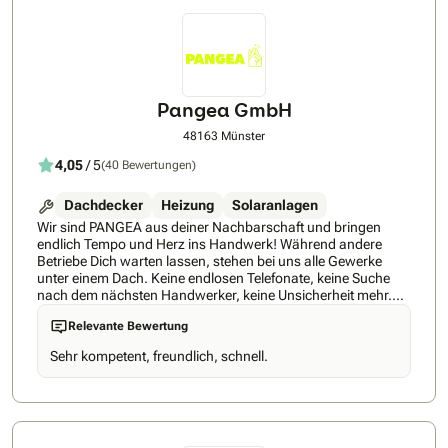
langlebige Edelstahlrohre statt Kunststoff und realisieren Ihr
Projekt innerhalb von nur 4 Tagen. Mit über 500 erfolgreich
installierten Wärmepumpen und einer durchschnittlichen
Google-Bewertung von 4,8 Sternen gehören wir zu den
führenden Wärmepumpen-Spezialisten in NRW.Unser
Komplettservice umfasst:• Kostenlose Erstberatung vor Ort•
Pangea GmbH
Professionelle Fördermittel-Beratung und Antragsabwicklung
(bis zu 70% Zuschuss)• Planung und Installation durch
48163 Münster
eigene FachkräfteVon Ein- und Zweifamilienhäusern über
4,05
/ 5
(40 Bewertungen)
Doppelhaushälften bis zu Mehrfamilienhäusern – wir
entwickeln maßgeschneiderte Lösungen für Ihre individuelle
Immobilie. Dabei setzen wir auf transparente
Dachdecker
Heizung
Solaranlagen
Festpreisangebote, termingerechte Umsetzung und höchste
Wir sind PANGEA aus deiner Nachbarschaft und bringen
Handwerksqualität.Vertrauen Sie auf einen Meisterbetrieb,
endlich Tempo und Herz ins Handwerk! Während andere
der alle Gewerke selbst beherrscht: Heizung, Sanitär, Elektrik
Betriebe Dich warten lassen, stehen bei uns alle Gewerke
– alles aus einer Hand, ohne Abhängigkeiten von
unter einem Dach. Keine endlosen Telefonate, keine Suche
Fremdfirmen.
nach dem nächsten Handwerker, keine Unsicherheit mehr.
Du bekommst einen Partner, der alles macht – von der ersten
Relevante Bewertung
Idee bis zur letzten Schraube. Denn dein Haus verdient nur
die besten Handwerker. Mit unserem PANGEA Fahrplan
Sehr kompetent, freundlich, schnell.
schauen wir uns das ganze Haus an. So passt am Ende alles
zusammen und keine falsche Planung mehr! Ob alles auf
einmal oder Schritt für Schritt: Du gibst den Takt vor. Wir sind
da. Immer. Wie können wir Dein Zuhause zu dem Ort
machen, an dem Du Dich jeden Tag noch wohler fühlst?