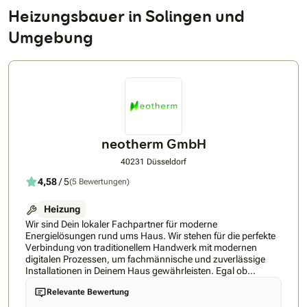
Heizungsbauer in Solingen und
Umgebung
neotherm GmbH
40231 Düsseldorf
4,58
/ 5
(5 Bewertungen)
Heizung
Wir sind Dein lokaler Fachpartner für moderne
Energielösungen rund ums Haus. Wir stehen für die perfekte
Verbindung von traditionellem Handwerk mit modernen
digitalen Prozessen, um fachmännische und zuverlässige
Installationen in Deinem Haus gewährleisten. Egal ob
Wärmepumpe, Photovoltaik, Klimagerät und alles, was dazu
Relevante Bewertung
gehört - neotherm berät Dich kompetent und unterbreitet Dir
ein schnelles Angebot. Dafür sorgt unser technischer