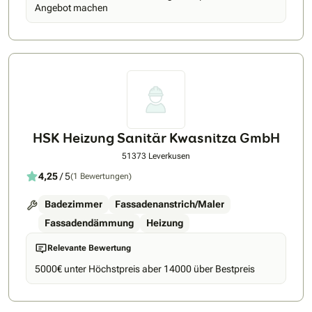
Energiesparmodus ermöglichen eine optimale Ausnutzung
Angebot machen
der eigenen Energieproduktion und sorgen so für niedrigste
Energierechnungen.NORD ist die richtige Wahl für das
nächste Jahrzehnt.+
HSK Heizung Sanitär Kwasnitza GmbH
51373 Leverkusen
4,25
/ 5
(1 Bewertungen)
Badezimmer
Fassadenanstrich/Maler
Fassadendämmung
Heizung
Relevante Bewertung
5000€ unter Höchstpreis aber 14000 über Bestpreis