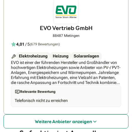
EVO Vertrieb GmbH
88487 Mietingen
4,01
/ 5
(679 Bewertungen)
Elektroheizung
Heizung
Solaranlagen
EVO ist einer der führenden Hersteller und Großhändler von
hochwertigen Elektroheizungen sowie Anbieter von PV-/ PVT-
Anlagen, Energiespeichern und Wärmepumpen. Jahrelange
Erfahrung mit Elektroheizungen, eine Vielzahl an Patenten,
die rasche Anpassung an Fortschritt und Technik kombiniert
mit der optimalen Betreuung der Kunden, haben EVO zu
Relevante Bewertung
einem der Marktführer gemacht. • EVO gibt auf alle
Heizkörper 30 Jahre Garantie. Dies zeichnet die hohe Qualität
Telefonisch nicht zu erreichen
der Heizungen wieder. • Alle Heizungen werden regelmäßig
durch den TÜV und den VDE geprüft, um die Qualität
sicherzustellen. • Bei EVO bekommen Sie alles aus einer
Hand: EVO bietet eine unverbindliche und unentgeltliche
Weitere Anbieter anzeigen
Fachberatung und ein Rundum-Sorglos-Paket mit dem
kompetenten Kundenservice. EVO ist im gesamten