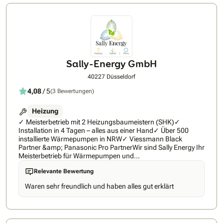
gleichzeitig an.
Sally-Energy GmbH
40227 Düsseldorf
4,08
/ 5
(3 Bewertungen)
Heizung
✓ Meisterbetrieb mit 2 Heizungsbaumeistern (SHK)✓
Installation in 4 Tagen – alles aus einer Hand✓ Über 500
installierte Wärmepumpen in NRW✓ Viessmann Black
Partner &amp; Panasonic Pro PartnerWir sind Sally Energy Ihr
Meisterbetrieb für Wärmepumpen und
Heizungsmodernisierung in Nordrhein-Westfalen.Als SHK-
Relevante Bewertung
Fachbetrieb (Heizung, Sanitär, Klimatechnik) mit zwei fest
angestellten Heizungsbaumeistern planen und installieren
Waren sehr freundlich und haben alles gut erklärt
wir Ihre neue Wärmepumpe komplett eigenständig – ohne
Subunternehmer, mit festangestellten Monteuren, von der
ersten Beratung bis zur finalen Inbetriebnahme.Unser
Versprechen: Wir arbeiten ausschließlich mit Premium-