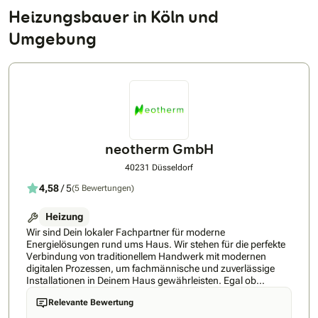
Heizungsbauer in Köln und
Umgebung
neotherm GmbH
40231 Düsseldorf
4,58
/ 5
(5 Bewertungen)
Heizung
Wir sind Dein lokaler Fachpartner für moderne
Energielösungen rund ums Haus. Wir stehen für die perfekte
Verbindung von traditionellem Handwerk mit modernen
digitalen Prozessen, um fachmännische und zuverlässige
Installationen in Deinem Haus gewährleisten. Egal ob
Wärmepumpe, Photovoltaik, Klimagerät und alles, was dazu
Relevante Bewertung
gehört - neotherm berät Dich kompetent und unterbreitet Dir
ein schnelles Angebot. Dafür sorgt unser technischer