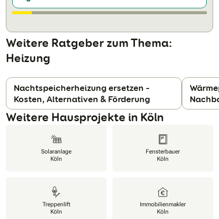
Weitere Ratgeber zum Thema:
Heizung
Nachtspeicherheizung ersetzen –
Wärmep
Kosten, Alternativen & Förderung
Nachba
N
Weitere Hausprojekte in Köln
Solaranlage
Fensterbauer
Köln
Köln
Treppenlift
Immobilienmakler
Köln
Köln