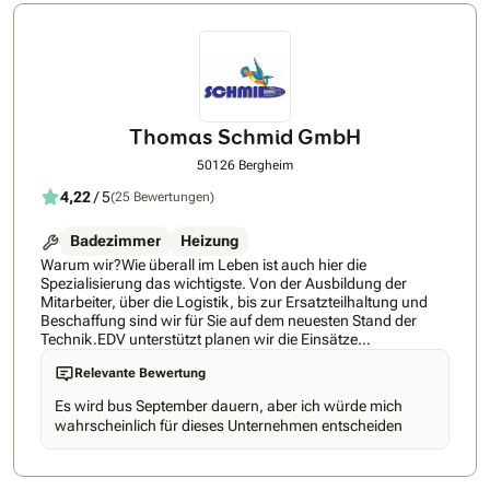
Thomas Schmid GmbH
50126 Bergheim
4,22
/ 5
(25 Bewertungen)
Badezimmer
Heizung
Warum wir?Wie überall im Leben ist auch hier die
Spezialisierung das wichtigste. Von der Ausbildung der
Mitarbeiter, über die Logistik, bis zur Ersatzteilhaltung und
Beschaffung sind wir für Sie auf dem neuesten Stand der
Technik.EDV unterstützt planen wir die Einsätze
kostengünstig und effektiv, um ein ideales Preis-
Relevante Bewertung
Leistungsverhältnis für Sie zu erzielen.Wir beschäftigen
ausnahmslos eigene Fachkräfte aus allen Bereichen der
Es wird bus September dauern, aber ich würde mich
Gebäude- und Sanierungstechnik.Alles aus einer Hand von
wahrscheinlich für dieses Unternehmen entscheiden
Spezialisten und nur eine Firma als Ansprechpartner.Wir
garantieren eine einwandfreie Umsetzung aller Arbeiten und
einen dennoch schonenden Umgang mit der Natur!Das
Vertrauen unserer Kunden macht uns stolz und spornt uns