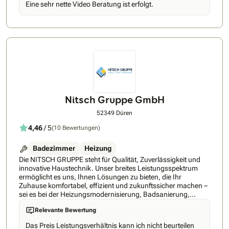
Eine sehr nette Video Beratung ist erfolgt.
Geschäftsführer Klaus Tönnies. Er ist Meister (Installateur
und Heizungsbauer), dazu Elektrotechniker und
Energieberater. Mit seiner fast 10-jährigen Erfahrung als
Heizungsbauer wirst Du bei Deinem Projekt bestens
unterstützt. Durch unsere individuelle Beratung lässt sich für
Deine Immobilie eine maßgeschneiderte Lösung finden. Wir
verbauen sowohl Luft-Wasser-Wärmepumpen als auch
Erdwärmepumpen. Unser Angebot ist primär auf die
Premium-Marken Bosch, Buderus und die ZEWO
Wärmepumpe LAMBDA fokussiert. Wir bieten bei Interesse
jedoch auch Wärmepumpen der Hersteller Viessmann,
Nitsch Gruppe GmbH
Junkers, Daikin und Vaillant an. Wir arbeiten
herstellerunabhängig und zielen darauf ab für Dein Zuhause
52349 Düren
die passende Wärmepumpe zu installieren.
4,46
/ 5
(10 Bewertungen)
Badezimmer
Heizung
Die NITSCH GRUPPE steht für Qualität, Zuverlässigkeit und
innovative Haustechnik. Unser breites Leistungsspektrum
ermöglicht es uns, Ihnen Lösungen zu bieten, die Ihr
Zuhause komfortabel, effizient und zukunftssicher machen –
sei es bei der Heizungsmodernisierung, Badsanierung,
professionellen Fliesenarbeiten oder modernen
Relevante Bewertung
Elektrotechnik- und Smart-Home-Lösungen. Egal, ob
Neubau oder Sanierung: Wir begleiten Sie von der ersten
Das Preis Leistungsverhältnis kann ich nicht beurteilen