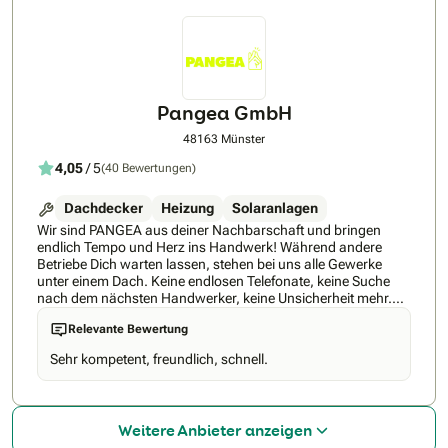
Herstellern wie Viessmann und Panasonic, verbauen
langlebige Edelstahlrohre statt Kunststoff und realisieren Ihr
Projekt innerhalb von nur 4 Tagen. Mit über 500 erfolgreich
installierten Wärmepumpen und einer durchschnittlichen
Google-Bewertung von 4,8 Sternen gehören wir zu den
führenden Wärmepumpen-Spezialisten in NRW.Unser
Komplettservice umfasst:• Kostenlose Erstberatung vor Ort•
Pangea GmbH
Professionelle Fördermittel-Beratung und Antragsabwicklung
(bis zu 70% Zuschuss)• Planung und Installation durch
48163 Münster
eigene FachkräfteVon Ein- und Zweifamilienhäusern über
4,05
/ 5
(40 Bewertungen)
Doppelhaushälften bis zu Mehrfamilienhäusern – wir
entwickeln maßgeschneiderte Lösungen für Ihre individuelle
Immobilie. Dabei setzen wir auf transparente
Dachdecker
Heizung
Solaranlagen
Festpreisangebote, termingerechte Umsetzung und höchste
Wir sind PANGEA aus deiner Nachbarschaft und bringen
Handwerksqualität.Vertrauen Sie auf einen Meisterbetrieb,
endlich Tempo und Herz ins Handwerk! Während andere
der alle Gewerke selbst beherrscht: Heizung, Sanitär, Elektrik
Betriebe Dich warten lassen, stehen bei uns alle Gewerke
– alles aus einer Hand, ohne Abhängigkeiten von
unter einem Dach. Keine endlosen Telefonate, keine Suche
Fremdfirmen.
nach dem nächsten Handwerker, keine Unsicherheit mehr.
Du bekommst einen Partner, der alles macht – von der ersten
Relevante Bewertung
Idee bis zur letzten Schraube. Denn dein Haus verdient nur
die besten Handwerker. Mit unserem PANGEA Fahrplan
Sehr kompetent, freundlich, schnell.
schauen wir uns das ganze Haus an. So passt am Ende alles
zusammen und keine falsche Planung mehr! Ob alles auf
einmal oder Schritt für Schritt: Du gibst den Takt vor. Wir sind
da. Immer. Wie können wir Dein Zuhause zu dem Ort
Weitere Anbieter anzeigen
machen, an dem Du Dich jeden Tag noch wohler fühlst?