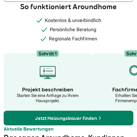
So funktioniert Aroundhome
Kostenlos & unverbindlich
Persönliche Beratung
Regionale Fachfirmen
Schritt 1
Schri
N
Projekt beschreiben
Fachfirm
Starten Sie eine Anfrage zu Ihrem
Erhalten Si
Hausprojekt.
Firmenempf
Jetzt Heizungsbauer finden
Aktuelle Bewertungen