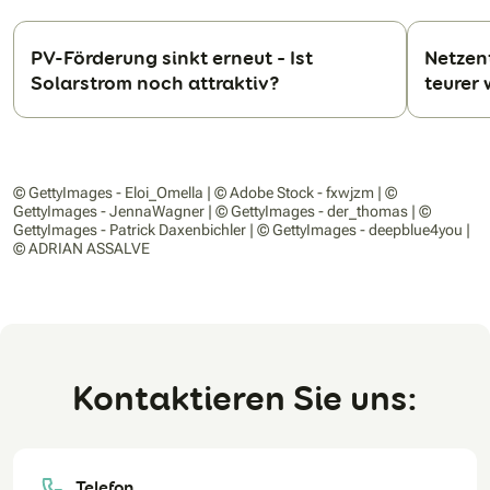
PV-Förderung sinkt erneut – Ist
Netzen
Solarstrom noch attraktiv?
teurer
N
© GettyImages - Eloi_Omella | © Adobe Stock - fxwjzm | ©
GettyImages - JennaWagner | © GettyImages - der_thomas | ©
GettyImages - Patrick Daxenbichler | © GettyImages - deepblue4you |
© ADRIAN ASSALVE
Kontaktieren Sie uns:
Telefon