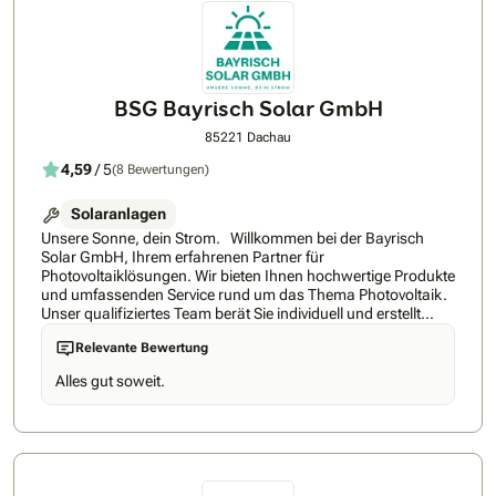
Unterschrift: Von der ehrlichen Bedarfsanalyse über die
saubere Installation bis hin zur Anmeldung beim
Netzbetreiber begleiten wir Sie persönlich. Wir möchten, dass
Sie Ihre Energiewende genießen können - stressfrei und mit
dem guten Gewissen, in echte Qualität investiert zu haben.
BSG Bayrisch Solar GmbH
85221 Dachau
4,59
/ 5
(8 Bewertungen)
Solaranlagen
Unsere Sonne, dein Strom. Willkommen bei der Bayrisch
Solar GmbH, Ihrem erfahrenen Partner für
Photovoltaiklösungen. Wir bieten Ihnen hochwertige Produkte
und umfassenden Service rund um das Thema Photovoltaik.
Unser qualifiziertes Team berät Sie individuell und erstellt
maßgeschneiderte Lösungen für Ihre Bedürfnisse. Profitieren
Relevante Bewertung
Sie von unserer jahrelangen Erfahrung und unserem Know-
how im Bereich der erneuerbaren Energien. Mit uns können
Alles gut soweit.
Sie Ihre Energiekosten senken und gleichzeitig einen Beitrag
zum Schutz der Umwelt leisten. Kontaktieren Sie uns jetzt für
eine unverbindliche Beratung und erfahren Sie mehr über
unsere Solarlösungen.