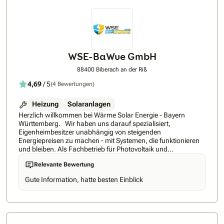
WSE-BaWue GmbH
88400 Biberach an der Riß
4,69
/ 5
(4 Bewertungen)
Heizung
Solaranlagen
Herzlich willkommen bei Wärme Solar Energie - Bayern
Württemberg. Wir haben uns darauf spezialisiert,
Eigenheimbesitzer unabhängig von steigenden
Energiepreisen zu machen - mit Systemen, die funktionieren
und bleiben. Als Fachbetrieb für Photovoltaik und
Wärmepumpen liegt unser Fokus nicht auf dem schnellen
Relevante Bewertung
Verkauf, sondern auf einer nachhaltigen, handwerklich
perfekten Umsetzung. Was uns auszeichnet? Wir wissen,
Gute Information, hatte besten Einblick
dass eine energetische Sanierung Vertrauenssache ist.
Deshalb setzen wir konsequent auf Langlebigkeit und
Qualität. Wir verbauen ausschließlich Komponenten
renommierter hersteller, die wir auch in unserem eigenen
Häusern nutzen würden. Unser Service endet nicht mit der