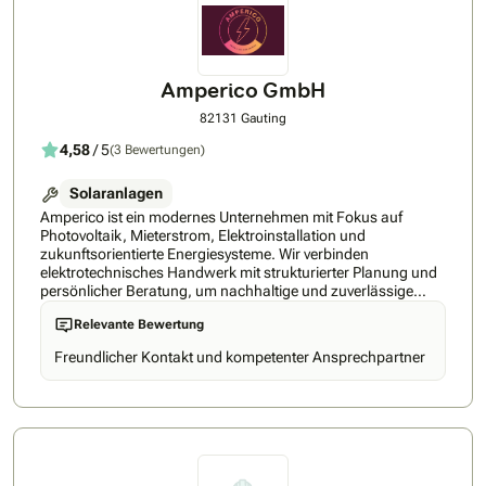
Amperico GmbH
82131 Gauting
4,58
/ 5
(3 Bewertungen)
Solaranlagen
Amperico ist ein modernes Unternehmen mit Fokus auf
Photovoltaik, Mieterstrom, Elektroinstallation und
zukunftsorientierte Energiesysteme. ​Wir verbinden
elektrotechnisches Handwerk mit strukturierter Planung und
persönlicher Beratung, um nachhaltige und zuverlässige
Lösungen zu schaffen. Uns ist besonders wichtig,
Relevante Bewertung
hochwertige Lösungen mit klarer Planung, transparenter
Kommunikation und einer sauberen Umsetzung zu
Freundlicher Kontakt und kompetenter Ansprechpartner
realisieren.​Statt Standardlösungen setzen wir auf individuell
abgestimmte Konzepte, die langfristig funktionieren und sich
an Ihren tatsächlichen Bedarf anpassen.