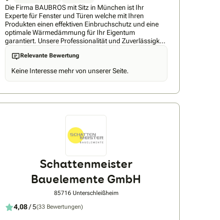
Die Firma BAUBROS mit Sitz in München ist Ihr
Experte für Fenster und Türen welche mit Ihren
Produkten einen effektiven Einbruchschutz und eine
optimale Wärmedämmung für Ihr Eigentum
garantiert. Unsere Professionalität und Zuverlässigkeit
in Verbindung mit unseren Produkten höchster
Relevante Bewertung
Qualität werden Sie überzeugen. Ihr
Renovierungsprojekt ist uns sehr wichtig ! Daher
Keine Interesse mehr von unserer Seite.
sichern wir unseren Kunden vom Beratungsgespräch
bis zur Abnahme und selbstverständlich darüber
hinaus, einen hervorragenden Service mit ständiger
Kundennähe zu. Wir nehmen uns Zeit für Ihren
Auftrag, bei uns stehen Sie im Fokus. Unsere Kunden
sind uns sehr wichtig, aus diesem Grund werden Sie
von Anfang an von einem unserer Fachkräfte, welcher
für Sie als fester und einziger Ansprechpartner
eingeteilt wird, zuverlässig betreut. Wir freuen uns auf
Sie !
Schattenmeister
Bauelemente GmbH
85716 Unterschleißheim
4,08
/ 5
(33 Bewertungen)