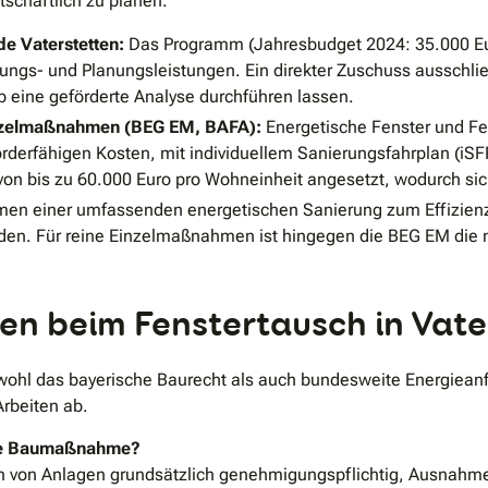
tschaftlich zu planen.
e Vaterstetten:
Das Programm (Jahresbudget 2024: 35.000 Eur
gs- und Planungsleistungen. Ein direkter Zuschuss ausschließl
ab eine geförderte Analyse durchführen lassen.
inzelmaßnahmen (BEG EM, BAFA):
Energetische Fenster und Fe
rderfähigen Kosten, mit individuellem Sanierungsfahrplan (iSFP
on bis zu 60.000 Euro pro Wohneinheit angesetzt, wodurch sic
en einer umfassenden energetischen Sanierung zum Effizienz
rden. Für reine Einzelmaßnahmen ist hingegen die BEG EM die 
ten beim Fenstertausch in Vat
wohl das bayerische Baurecht als auch bundesweite Energieanf
rbeiten ab.
tige Baumaßnahme?
von Anlagen grundsätzlich genehmigungspflichtig, Ausnahmen