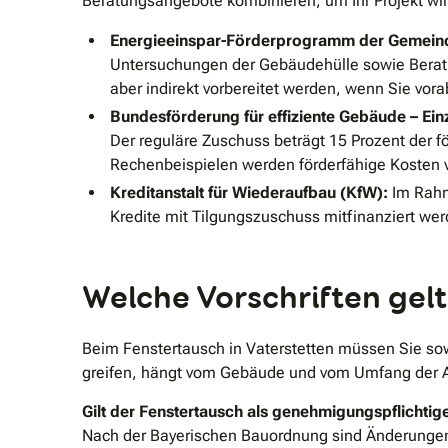
Beratungsangebote kombinieren, um Ihr Projekt wir
Energieeinspar-Förderprogramm der Gemeind
Untersuchungen der Gebäudehülle sowie Beratun
aber indirekt vorbereitet werden, wenn Sie vor
Bundesförderung für effiziente Gebäude – E
Der reguläre Zuschuss beträgt 15 Prozent der fö
Rechenbeispielen werden förderfähige Kosten v
Kreditanstalt für Wiederaufbau (KfW):
Im Rahm
Kredite mit Tilgungszuschuss mitfinanziert we
Welche Vorschriften gel
Beim Fenstertausch in Vaterstetten müssen Sie so
greifen, hängt vom Gebäude und vom Umfang der A
Gilt der Fenstertausch als genehmigungspflich
Nach der Bayerischen Bauordnung sind Änderungen 