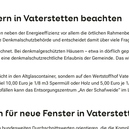
.
tern in Vaterstetten beachten
en neben der Energieeffizienz vor allem die örtlichen Rahmenb
e Denkmalschutzbehörde und entscheidet damit über viele Fra
eichnet. Bei denkmalgeschützten Häusern – etwa in dörflich g
l eine denkmalschutzrechtliche Erlaubnis der Gemeinde. Das wir
nicht in den Altglascontainer, sondern auf den Wertstoffhof Vat
10,00 Euro je 1/8 m3 Sperrmüll oder Holz und 5,00 Euro je 1/
fällen kann das Entsorgungszentrum „An der Schafweide“ im L
 für neue Fenster in Vaterste
an bundesweiten Durchschnittswerten orientieren, die die Kompl