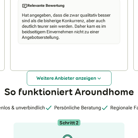
der Beantragung des BEG Zuschusses. Verlassen Sie
Relevante Bewertung
sich auf WEKU für Qualität made in Germany, Service
und Fachkompetenz in allen Belangen rund um
Hat angegeben, dass die zwar qualitativ besser
Fenster- und Türenmodernisierung.Melden Sie sich
sind als die bisherige Konkurrenz, aber auch
gern direkt bei uns: +4989610668100
deutlich teurer sein werden. Daher kam es im
beidseitigem Einvernehmen nicht zu einer
Angebotserstellung.
Weitere Anbieter anzeigen
So funktioniert Aroundhome
nlos & unverbindlich
Persönliche Beratung
Regionale F
Schritt 2