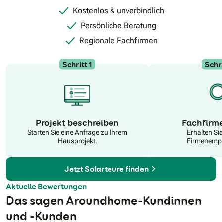
Service.
Kostenlos & unverbindlich
Persönliche Beratung
Regionale Fachfirmen
Schritt 1
Schri
N
Projekt beschreiben
Fachfirm
Starten Sie eine Anfrage zu Ihrem
Erhalten Si
Hausprojekt.
Firmenempf
Jetzt Solarteure finden
Aktuelle Bewertungen
Das sagen Aroundhome-Kundinnen
und -Kunden