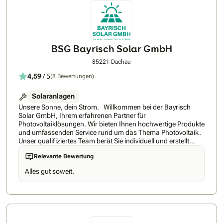
Unterschrift: Von der ehrlichen Bedarfsanalyse über die
saubere Installation bis hin zur Anmeldung beim
Netzbetreiber begleiten wir Sie persönlich. Wir möchten, dass
Sie Ihre Energiewende genießen können - stressfrei und mit
dem guten Gewissen, in echte Qualität investiert zu haben.
BSG Bayrisch Solar GmbH
85221 Dachau
4,59
/ 5
(8 Bewertungen)
Solaranlagen
Unsere Sonne, dein Strom. Willkommen bei der Bayrisch
Solar GmbH, Ihrem erfahrenen Partner für
Photovoltaiklösungen. Wir bieten Ihnen hochwertige Produkte
und umfassenden Service rund um das Thema Photovoltaik.
Unser qualifiziertes Team berät Sie individuell und erstellt
maßgeschneiderte Lösungen für Ihre Bedürfnisse. Profitieren
Relevante Bewertung
Sie von unserer jahrelangen Erfahrung und unserem Know-
how im Bereich der erneuerbaren Energien. Mit uns können
Alles gut soweit.
Sie Ihre Energiekosten senken und gleichzeitig einen Beitrag
zum Schutz der Umwelt leisten. Kontaktieren Sie uns jetzt für
eine unverbindliche Beratung und erfahren Sie mehr über
unsere Solarlösungen.