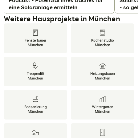
Podcast - Potenzial Ihres Daches für
Solars
eine Solaranlage ermitteln
- so ge
N
Weitere Hausprojekte in München
Fensterbauer
Küchenstudio
München
München
Treppenlift
Heizungsbauer
München
München
Badsanierung
Wintergarten
München
München