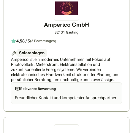
Amperico GmbH
82131 Gauting
4,58
/ 5
(3 Bewertungen)
Solaranlagen
Amperico ist ein modernes Unternehmen mit Fokus auf
Photovoltaik, Mieterstrom, Elektroinstallation und
zukunftsorientierte Energiesysteme. ​Wir verbinden
elektrotechnisches Handwerk mit strukturierter Planung und
persönlicher Beratung, um nachhaltige und zuverlässige
Lösungen zu schaffen. Uns ist besonders wichtig,
Relevante Bewertung
hochwertige Lösungen mit klarer Planung, transparenter
Kommunikation und einer sauberen Umsetzung zu
Freundlicher Kontakt und kompetenter Ansprechpartner
realisieren.​Statt Standardlösungen setzen wir auf individuell
abgestimmte Konzepte, die langfristig funktionieren und sich
an Ihren tatsächlichen Bedarf anpassen.