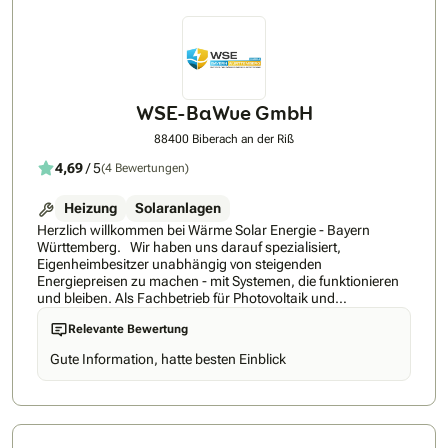
WSE-BaWue GmbH
88400 Biberach an der Riß
4,69
/ 5
(4 Bewertungen)
Heizung
Solaranlagen
Herzlich willkommen bei Wärme Solar Energie - Bayern
Württemberg. Wir haben uns darauf spezialisiert,
Eigenheimbesitzer unabhängig von steigenden
Energiepreisen zu machen - mit Systemen, die funktionieren
und bleiben. Als Fachbetrieb für Photovoltaik und
Wärmepumpen liegt unser Fokus nicht auf dem schnellen
Relevante Bewertung
Verkauf, sondern auf einer nachhaltigen, handwerklich
perfekten Umsetzung. Was uns auszeichnet? Wir wissen,
Gute Information, hatte besten Einblick
dass eine energetische Sanierung Vertrauenssache ist.
Deshalb setzen wir konsequent auf Langlebigkeit und
Qualität. Wir verbauen ausschließlich Komponenten
renommierter hersteller, die wir auch in unserem eigenen
Häusern nutzen würden. Unser Service endet nicht mit der