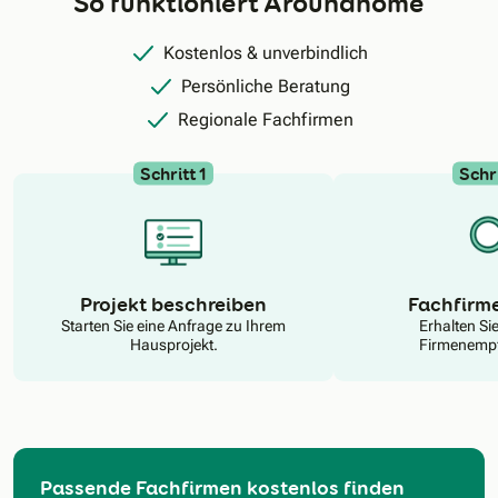
So funktioniert Aroundhome
Kostenlos & unverbindlich
Persönliche Beratung
Regionale Fachfirmen
Schritt 1
Schri
N
Projekt beschreiben
Fachfirm
Starten Sie eine Anfrage zu Ihrem
Erhalten Si
Hausprojekt.
Firmenempf
Passende Fachfirmen kostenlos finden