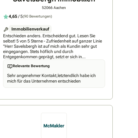
52066 Aachen
4,65
/ 5
(90 Bewertungen)
Immobilienverkauf
Entschieden anders. Entscheidend gut. Lesen Sie
selbst! 5 von 5 Sterne - Zufriedenheit auf ganzer Linie
"Herr Savelsbergh ist auf mich als Kundin sehr gut
eingegangen. Stets höflich und durch
Entgegenkommen geprägt, setzt er sich in
angenehmer Weise von der sonst in der Branche
Relevante Bewertung
gängigen "Macher-Manier" ab. Die unkonventionelle
Lässigkeit sollte jedoch nicht mit Tatenlosigkeit
Sehr angenehmer Kontakt,letztendlich habe ich
übersetzt werden. Im Gegenteil: Im Hintergrund und
mich für das Unternehmen entschieden
für mich unsichtbar hat Herr Savelsbergh die
bisherigen Besichtigungstermine organisiert -
zielführend, sehr zeitsparend und vor allem
vollkommen Nerven schonend für mich. Das schätze
ich an Herrn Savelsbergh sehr. Die Einschätzung
meiner Immobilie durch Herrn Savelsbergh war offen
und ehrlich. Er hat eine Chance gesehen, die
Immobilie zu dem von mir gewünschten Preis zu
verkaufen. Aufgrund des Preisniveaus ist dies nicht
ganz einfach. Aber es handelt sich auch nicht um eine
08/15 Wohnung, was bei den Konkurrenten von Herrn