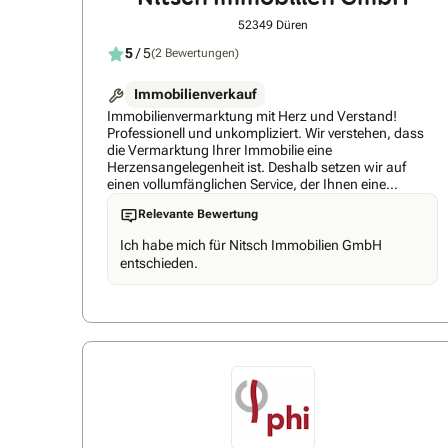
52349 Düren
5
/ 5
(2 Bewertungen)
Immobilienverkauf
Immobilienvermarktung mit Herz und Verstand!
Professionell und unkompliziert. Wir verstehen, dass
die Vermarktung Ihrer Immobilie eine
Herzensangelegenheit ist. Deshalb setzen wir auf
einen vollumfänglichen Service, der Ihnen eine
professionelle und unkomplizierte Abwicklung
Relevante Bewertung
garantiert. Unser Ziel ist es, Ihren Immobilienverkauf
oder -kauf so stressfrei wie möglich zu gestalten. Von
Ich habe mich für Nitsch Immobilien GmbH
der ersten Besichtigung bis hin zur
entschieden.
Vertragsunterzeichnung – wir begleiten Sie Schritt für
Schritt mit Expertise und Engagement. Vertrauen Sie
auf unsere Erfahrung und unser Engagement, um Ihre
Immobilienwünsche erfolgreich umzusetzen.
Vertrauen, Diskretion und Professionalität Die Nitsch
Immobilien GmbH steht für Vertrauen, Diskretion und
höchste Professionalität in der Immobilienbranche.
Als Ihr verlässlicher Partner bieten wir umfassende
Dienstleistungen von der präzisen Wertermittlung bis
hin zur maßgeschneiderten Vermarktungsstrategie.
Wir verstehen, dass der Verkauf oder Kauf einer