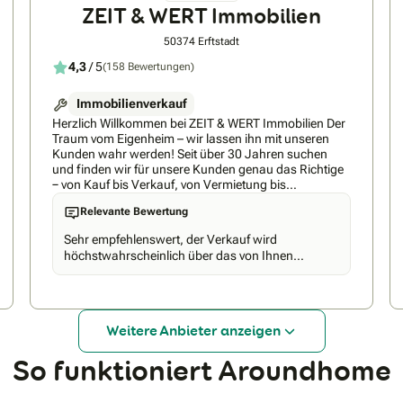
ZEIT & WERT Immobilien
50374 Erftstadt
4,3
/ 5
(158 Bewertungen)
Immobilienverkauf
Herzlich Willkommen bei ZEIT & WERT Immobilien Der
Traum vom Eigenheim – wir lassen ihn mit unseren
Kunden wahr werden! Seit über 30 Jahren suchen
und finden wir für unsere Kunden genau das Richtige
− von Kauf bis Verkauf, von Vermietung bis
Verwaltung, ob privat oder gewerblich − Sie suchen,
Relevante Bewertung
wir finden! Nutzen Sie die Vorteile fachlicher Beratung,
Leidenschaft für Immobilien, sowie jahrelanger
Sehr empfehlenswert, der Verkauf wird
Erfahrung und Marktkenntnis, um für Sie die beste
höchstwahrscheinlich über das von Ihnen
Leistung zu erzielen. Unsere
empfohlen Unternehmen laufen.
Unternehmensphilosophie: Wir sind ein modernes
Dienstleistungsunternehmen. Erfahrung, Kompetenz
und Vertrauen prägen unsere Zusammenarbeit mit
Kunden, Geschäftspartnern und innerhalb unseres
Weitere Anbieter anzeigen
Teams. Alleine sind wir gut - im Team sind wir besser!
Deshalb besteht unser Team aus erfahrenen und
So funktioniert Aroundhome
vielseitigen Spezialisten der Bereiche Verkauf,
Vermietung und Verwaltung. Wir arbeiten auf der
Grundlage eines gemeinsamen Selbstverständnisses