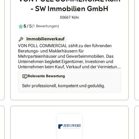
- SW Immobilien GmbH
50667 Köln
5
/ 5
(1 Bewertungen)
Immobilienverkauf
VON POLL COMMERCIAL zählt zu den führenden
Beratungs- und Maklerhäusern für
Mehrparteienhäuser und Gewerbeimmobilien. Das
Unternehmen begleitet Eigentümer, Investoren und
Unternehmen beim Kauf, Verkauf und der Vermietung
von Gewerbe- und Anlageimmobilien. Zum
Relevante Bewertung
Leistungsspektrum gehören Mehrfamilienhäuser,
Wohn- und Geschäftshäuser, Büro- und
Sehr professionell, kompetent und geduldig.
Einzelhandelsimmobilien, Logistikobjekte,
Hotelimmobilien sowie Grundstücke und
Projektentwicklungen.Durch ein bundesweites
Netzwerk, fundierte Marktkenntnisse und individuelle
Beratung bietet VON POLL COMMERCIAL
maßgeschneiderte Lösungen für private und
institutionelle Investoren. Der Fokus liegt auf einer
professionellen Bewertung, diskreten Vermarktung
und erfolgreichen Transaktionsbegleitung entlang des
gesamten Immobilienzyklus.