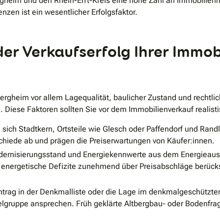
rgheim und den Rhein-Erft-Kreis eine hohe Zahl an Immobilienm
nzen ist ein wesentlicher Erfolgsfaktor.
er Verkaufserfolg Ihrer Immobi
rgheim vor allem Lagequalität, baulicher Zustand und rechtli
. Diese Faktoren sollten Sie vor dem Immobilienverkauf realist
sich Stadtkern, Ortsteile wie Glesch oder Paffendorf und Rand
chiede ab und prägen die Preiserwartungen von Käufer:innen.
ernisierungsstand und Energiekennwerte aus dem Energieausw
nen energetische Defizite zunehmend über Preisabschläge berüc
ntrag in der Denkmalliste oder die Lage im denkmalgeschützt
elgruppe ansprechen. Früh geklärte Altbergbau- oder Bodenfra