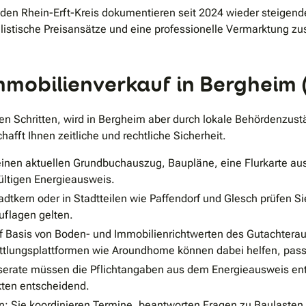
 den Rhein-Erft-Kreis dokumentieren seit 2024 wieder steigen
stische Preisansätze und eine professionelle Vermarktung zu
Immobilienverkauf in Bergheim 
hen Schritten, wird in Bergheim aber durch lokale Behördenzus
hafft Ihnen zeitliche und rechtliche Sicherheit.
inen aktuellen Grundbuchauszug, Baupläne, eine Flurkarte aus
ültigen Energieausweis.
dtkern oder in Stadtteilen wie Paffendorf und Glesch prüfen 
flagen gelten.
f Basis von Boden- und Immobilienrichtwerten des Gutachtera
ittlungsplattformen wie Aroundhome können dabei helfen, pass
serate müssen die Pflichtangaben aus dem Energieausweis ent
kten entscheidend.
: Sie koordinieren Termine, beantworten Fragen zu Baulasten