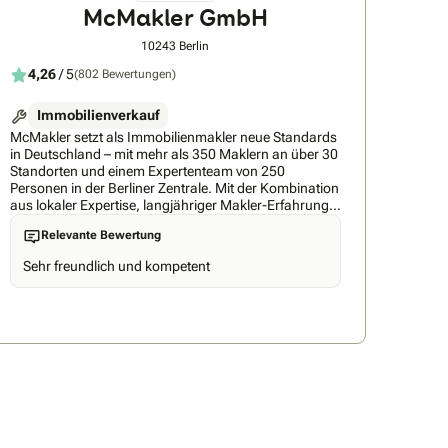
Savelsbergh gern übersehen wurde. Herr Savelsbergh
McMakler GmbH
unterstützt und berät mich auf die beste erdenkliche
Art. Ich bin überzeugt, dass Herr Savelsbergh für
10243 Berlin
meine Immobilie genau den Käufer oder die Käuferin
4,26
/ 5
(802 Bewertungen)
findet, der/die meinen Preis bezahlt. Ich fühle mich und
meine Immobilie bei Herrn Savelsbergh in den besten
Händen." Andrea B. aus Herzogenrath Kohlscheid
Immobilienverkauf
McMakler setzt als Immobilienmakler neue Standards
in Deutschland – mit mehr als 350 Maklern an über 30
Standorten und einem Expertenteam von 250
Personen in der Berliner Zentrale. Mit der Kombination
aus lokaler Expertise, langjähriger Makler-Erfahrung
und einem digitalisierten Verkaufsprozess, machen
Relevante Bewertung
wir Immobilientransaktionen einfacher, bequemer und
transparenter. Dabei bieten wir umfassenden Service
Sehr freundlich und kompetent
in allen Bereichen, von der Immobiliensuche und -
finanzierung bis zur Energieberatung.