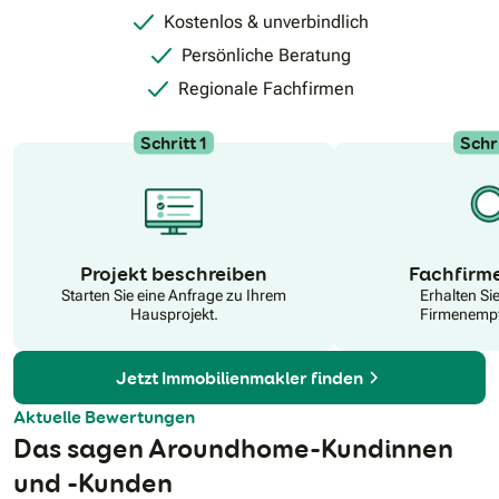
Kostenlos & unverbindlich
Persönliche Beratung
Regionale Fachfirmen
Schritt 1
Schri
N
Projekt beschreiben
Fachfirm
Starten Sie eine Anfrage zu Ihrem
Erhalten Si
Hausprojekt.
Firmenempf
Jetzt Immobilienmakler finden
Aktuelle Bewertungen
Das sagen Aroundhome-Kundinnen
und -Kunden