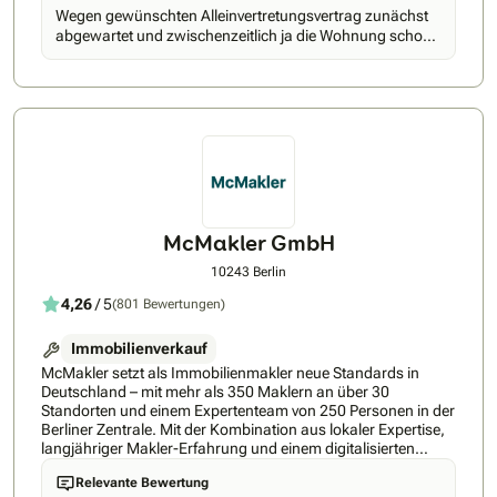
Schritt für Sie ist. Wir wissen, wie wichtig es ist, den richtigen
Wegen gewünschten Alleinvertretungsvertrag zunächst
Partner an seiner Seite zu haben, wenn es um so bedeutende
abgewartet und zwischenzeitlich ja die Wohnung schon
Entscheidungen wie den Verkauf einer Immobilie geht.
anderweitig verkauft
Vertrauen Sie auf unsere Expertise und unser Netzwerk, um
Ihren Immobilienverkauf zum Erfolg zu führen. Homeday
wurde 2015 ins Leben gerufen, mit einem klaren Ziel: Wir
wollen die Immobilienvermittlung in Deutschland nicht nur
erleichtern, sondern revolutionieren. Unser Anspruch ist es,
Ihnen als Verkäufer das bestmögliche Ergebnis zu
garantieren – durch Effizienz, Transparenz und
Geschwindigkeit. Schauen Sie gern auch unsere
Erfahrungsberichte: • https://www.youtube.com/watch?
v=8tkjuJyaBQs • https://www.youtube.com/watch?
McMakler GmbH
v=9J7TU5LfqZA
10243 Berlin
4,26
/ 5
(801 Bewertungen)
Immobilienverkauf
McMakler setzt als Immobilienmakler neue Standards in
Deutschland – mit mehr als 350 Maklern an über 30
Standorten und einem Expertenteam von 250 Personen in der
Berliner Zentrale. Mit der Kombination aus lokaler Expertise,
langjähriger Makler-Erfahrung und einem digitalisierten
Verkaufsprozess, machen wir Immobilientransaktionen
Relevante Bewertung
einfacher, bequemer und transparenter. Dabei bieten wir