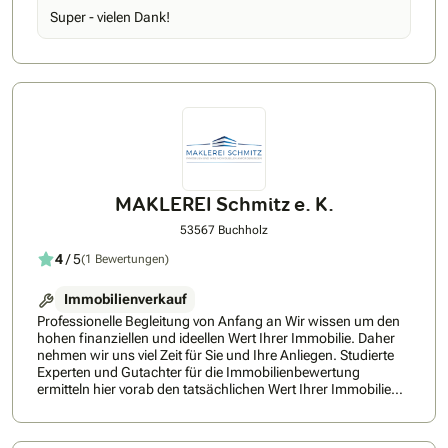
umfassenden Service in allen Bereichen, von der
Super - vielen Dank!
Immobiliensuche und -finanzierung bis zur Energieberatung.
MAKLEREI Schmitz e. K.
53567 Buchholz
4
/ 5
(1 Bewertungen)
Immobilienverkauf
Professionelle Begleitung von Anfang an Wir wissen um den
hohen finanziellen und ideellen Wert Ihrer Immobilie. Daher
nehmen wir uns viel Zeit für Sie und Ihre Anliegen. Studierte
Experten und Gutachter für die Immobilienbewertung
ermitteln hier vorab den tatsächlichen Wert Ihrer Immobilie
als Grundlage für die weiteren Strategien. Durch unsere
langjährige erfolgreiche Zusammenarbeit mit
Immobilieneigentümern kennen wir Ihre Ansprüche und