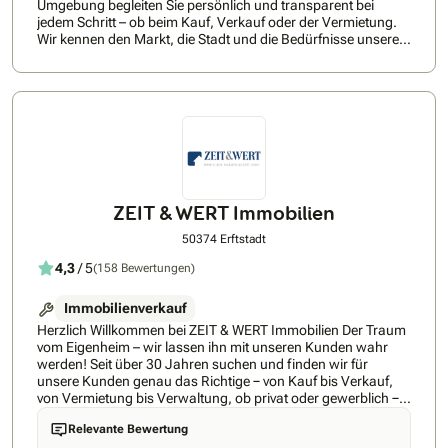
Umgebung begleiten Sie persönlich und transparent bei
jedem Schritt – ob beim Kauf, Verkauf oder der Vermietung.
Wir kennen den Markt, die Stadt und die Bedürfnisse unserer
Kunden. Dank unserer lokalen Präsenz und modernen
Prozesse bieten wir Ihnen eine effiziente, reibungslose
Immobilienvermittlung – abgestimmt auf Ihre individuellen
Wünsche.Unsere Leistungen als Immobilienmakler: Kaufen,
verkaufen &amp; mieten in Bergisch Gladbach und
UmgebungOb Eigentumswohnung, Haus oder Kapitalanlage
– wir unterstützen Sie bei allen Anliegen rund um die
Immobilie. Von der professionellen Immobilienbewertung
über die zielgerichtete Vermarktung bis hin zur
ZEIT & WERT Immobilien
Vertragsabwicklung: Unsere Services sind darauf
ausgerichtet, Ihnen Zeit zu sparen, Prozesse zu vereinfachen
50374 Erftstadt
und den bestmöglichen Erfolg zu erzielen – beim Kauf,
Verkauf oder der Vermietung in Bergisch Gladbach und
4,3
/ 5
(158 Bewertungen)
Umgebung.
Immobilienverkauf
Herzlich Willkommen bei ZEIT & WERT Immobilien Der Traum
vom Eigenheim – wir lassen ihn mit unseren Kunden wahr
werden! Seit über 30 Jahren suchen und finden wir für
unsere Kunden genau das Richtige − von Kauf bis Verkauf,
von Vermietung bis Verwaltung, ob privat oder gewerblich −
Sie suchen, wir finden! Nutzen Sie die Vorteile fachlicher
Relevante Bewertung
Beratung, Leidenschaft für Immobilien, sowie jahrelanger