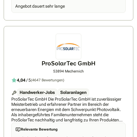
Beratung, Qualität und Service. Das Ergebnis: Lange
Angebot dauert sehr lange
Lebensdauer und hoher Ertrag bei einem individuell
optimalen Verhältnis von Amortisation und Autarkie. Mit
einer detaillierten Beratung fängt es an, angepasst auf den
individuellen Bedarf des Kunden. Hinzu kommen technisch
hochqualifiziertes Personal, hochwertige Produkte namhafter
Hersteller, eine detaillierte 3D-Planung mit
Verschattungsanalyse und ein Rundum-Service bis hin zur
Anmeldung beim Energieversorger. Und auch im Anschluss
stehen wir unseren Kunden bei Fragen jederzeit gerne zur
Verfügung. Das Hamacher-Leistungspaket bietet
maximalen Komfort. Der Kunde erhält eine schlüsselfertige
ProSolarTec GmbH
Anlage zum Festpreis – alle bürokratischen Notwendigkeiten
inklusive.“
53894 Mechernich
4,04
/ 5
(4647 Bewertungen)
Handwerker-Jobs
Solaranlagen
ProSolarTec GmbH Die ProSolarTec GmbH ist zuverlässiger
Meisterbetrieb und erfahrener Partner im Bereich der
erneuerbaren Energien mit dem Schwerpunkt Photovoltaik.
Als inhabergeführtes Familienunternehmen steht die
ProSolarTec nachhaltig und langfristig zu Ihren Produkten
und Leistungen. Mit der Erfahrung aus über 16 Jahren und
Relevante Bewertung
mehr als 6.500 gebauten Anlagen hat sich die ProSolarTec
zum führenden, regionalen Anbieter in Nordrhein-Westfalen