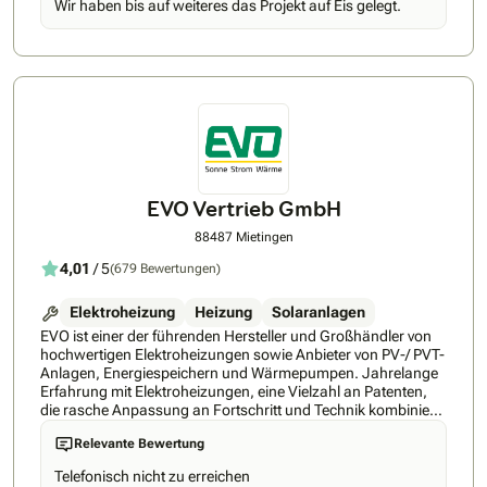
Wir haben bis auf weiteres das Projekt auf Eis gelegt.
und Rheinland-Pfalz mit über 100 Mitarbeitern entwickelt.
Durch Niederlassungen in Mechernich, Bonn und Langenfeld
ist die ProSolarTec dabei steht vor Ort präsent und in der
Nähe der Kunden Ihrer Region. Im Rahmen dieser Reifung ist
auch das Produktportfolio gewachsen, um den Kunden
ganzheitliche Lösungen für Ihre individuellen Bedürfnisse
bieten zu können: Neben der Speicherung der
selbsterzeugten Energie bietet die ProSolarTec so
beispielweise auch Lösungen zur Ladeinfrastruktur und
Lastmanagement, ebenso wie sie mögliche Fördermittel für
Ihre Kunden im Blick hat. Mit der Tochtergesellschaft
EVO Vertrieb GmbH
ProSolarCell GmbH sind zuletzt auch eigene
Photovoltaikmodule in das Produkt-Angebot aufgenommen
88487 Mietingen
worden. Hiermit kann die ProSolarTec den Kundenwünschen
4,01
/ 5
(679 Bewertungen)
nach Qualität, Sicherheit sowie des optimalen Brandschutzes
erfüllen. Produkte und Leistungen Die Solar-Profis betreuen
Sie umfassend bei der Anschaffung einer Photovoltaikanlage,
Elektroheizung
Heizung
Solaranlagen
bieten Vor-Ort-Service, schnelle Reaktionszeiten und kurze
EVO ist einer der führenden Hersteller und Großhändler von
Wege. Alle Produkte und Leistungen im Überblick: •
hochwertigen Elektroheizungen sowie Anbieter von PV-/ PVT-
umfassende Beratung • professionelle Planung • Montage
Anlagen, Energiespeichern und Wärmepumpen. Jahrelange
nur mit eigenem Personal • Installation und Inbetriebnahme •
Erfahrung mit Elektroheizungen, eine Vielzahl an Patenten,
Module: monokristalline PERC Module monokristalline HJT
die rasche Anpassung an Fortschritt und Technik kombiniert
Module • Anlagen bis 10 kWp • Anlagen über 10 kWp •
mit der optimalen Betreuung der Kunden, haben EVO zu
Freilandanlagen
Relevante Bewertung
einem der Marktführer gemacht. • EVO gibt auf alle
Heizkörper 30 Jahre Garantie. Dies zeichnet die hohe Qualität
Telefonisch nicht zu erreichen
der Heizungen wieder. • Alle Heizungen werden regelmäßig