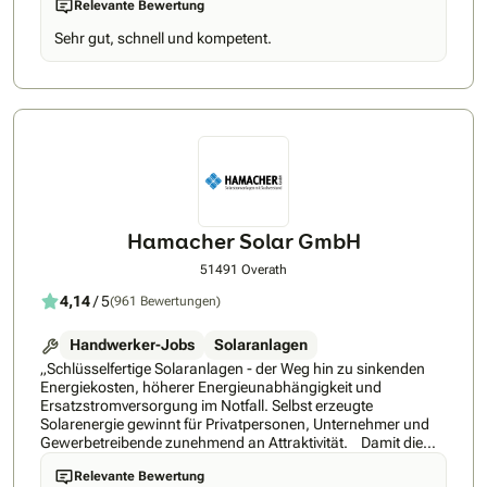
Relevante Bewertung
verbinden – für eine Lösung, die langfristig Ihre Energiekosten
senkt und auf Ihre Bedürfnisse abgestimmt ist. So einfach
Sehr gut, schnell und kompetent.
geht’s mit unserer Nummer-1-Empfehlung: ✅ Persönliche
Begleitung – Sie erhalten einen festen Energieexperten an
Ihrer Seite, der Sie durch den gesamten Prozess führt und
jederzeit für Ihre Fragen da ist ✅ 360 Grad Komplettlösung -
Nur bei tink.energy erhalten Sie Wärmepumpe, PV-Anlage,
Speicher und Smart Home aus einer Hand, aufeinander
abgestimmt und flexibel kombinierbar ✅ Premium-
Partnernetzwerk - Erhalten Sie Zugang zu führenden Marken
wie Viessmann, Bosch Smart Home, Shelly, tado und vielen
weiteren ✅ Regionale Umsetzung – Planung und Installation
durch geprüfte Meisterbetriebe aus Ihrer Region ✅
Hamacher Solar GmbH
Energiemanagement-App - Mit der abgestimmten Lösung
wird Ihre Hardware sicher und einfach über eine App
51491 Overath
gesteuert ✅ Rundum-Service – Finanzierung, Fördermittel,
4,14
/ 5
(961 Bewertungen)
Wartung und Service inklusive tink hat mit ihren Lösungen für
smartes und energieeffizientes Wohnen seit 2016 bereits
über 2 Millionen zufriedene Kund*innen überzeugt. Dieses
Handwerker-Jobs
Solaranlagen
Fundament macht tink.energy zu einem verlässlichen Partner
„Schlüsselfertige Solaranlagen - der Weg hin zu sinkenden
für Ihre persönliche Energiewende – mit Erfahrung,
Energiekosten, höherer Energieunabhängigkeit und
etablierten Marken und einem klaren Fokus auf nachhaltige
Ersatzstromversorgung im Notfall. Selbst erzeugte
Lösungen. Nächster Schritt: Ihren Termin können Sie bequem
Solarenergie gewinnt für Privatpersonen, Unternehmer und
online über tinkenergy.de buchen – inkl. Ersparnispotenzial in
Gewerbetreibende zunehmend an Attraktivität. Damit die
nur 2 Minuten.
Photovoltaikanlage zur ökonomisch sinnvollen Investition
Relevante Bewertung
wird, legt das Team der Hamacher GmbH größten Wert auf