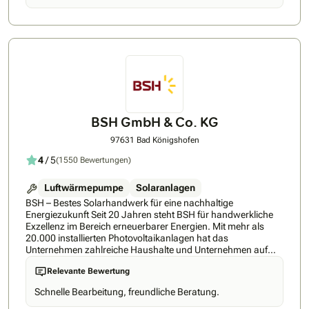
durch den TÜV und den VDE geprüft, um die Qualität
sicherzustellen. • Bei EVO bekommen Sie alles aus einer
Hand: EVO bietet eine unverbindliche und unentgeltliche
Fachberatung und ein Rundum-Sorglos-Paket mit dem
kompetenten Kundenservice. EVO ist im gesamten
Bundesgebiet mit eigenem Außendienst und eigenen
Montageteams präsent. • PV-Anlage und Energiespeicher
von EVO machen Ihr Zuhause zum Eigenstrom-Erzeuger.
Koppeln Sie Ihre Elektroheizung mit der PV-Anlage, heizen Sie
evtl. zum „ Nulltarif“. • Mit der Kombination aus PVT-Anlage
BSH GmbH & Co. KG
und hochwertiger Wärmepumpe nutzen Sie die saubere
Sonnenenergie für eine ökonomische und unabhängige
97631 Bad Königshofen
Versorgung mit Strom und Wärme.
4
/ 5
(1550 Bewertungen)
Luftwärmepumpe
Solaranlagen
BSH – Bestes Solarhandwerk für eine nachhaltige
Energiezukunft Seit 20 Jahren steht BSH für handwerkliche
Exzellenz im Bereich erneuerbarer Energien. Mit mehr als
20.000 installierten Photovoltaikanlagen hat das
Unternehmen zahlreiche Haushalte und Unternehmen auf
dem Weg zur eigenen, nachhaltigen Energieversorgung
Relevante Bewertung
begleitet. Der Fokus von BSH liegt darauf, die Vision eines
perfekten Zuhauses mit modernster Energiegewinnung zu
Schnelle Bearbeitung, freundliche Beratung.
vereinen. Individuell abgestimmte Photovoltaiksysteme
sorgen für maximale Effizienz, Autarkie und größtmöglicher