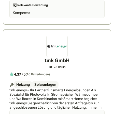
setzen auf zukunftssichere Technologien und hochwertige
Relevante Bewertung
Komponenten, um Ihnen einen maximalen Eigenverbrauch
und größtmögliche Unabhängigkeit von steigenden
Kompetent
Energiepreisen zu ermöglichen. Neben modernen
Photovoltaikanlagen bieten wir Ihnen auch energieeffiziente
Speicherlösungen sowie Ladesysteme für Elektrofahrzeuge –
alles perfekt auf Ihre Bedürfnisse und die örtlichen
Gegebenheiten abgestimmt. Dank unserer langjährigen
Erfahrung und starken Partnerschaften können wir Projekte
für private Haushalte ebenso realisieren wie für
Gewerbekunden und Kommunen. Unser Ziel ist es,
nachhaltige Energiekonzepte zu entwickeln, die Umwelt und
Haushaltskasse gleichermaßen schonen. Profitieren Sie von
ganzheitlicher Betreuung und einem Ansprechpartner für Ihr
tink GmbH
gesamtes Energiesystem.
10178 Berlin
4,37
/ 5
(16 Bewertungen)
Heizung
Solaranlagen
tink.energy – Ihr Partner für smarte Energielösungen Als
Spezialist für Photovoltaik, Stromspeicher, Wärmepumpen
und Wallboxen in Kombination mit Smart Home begleitet
tink.energy Sie ganzheitlich von der ersten Anfrage bis zur
angeschlossenen Lösung und täglichen Nutzung. Immer mit
dem Anspruch, höchste Qualität mit regionaler Expertise zu