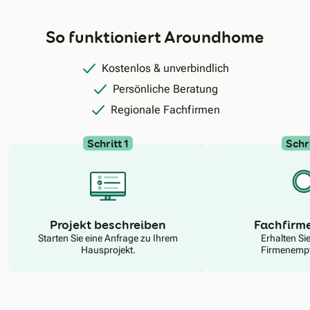
So funktioniert Aroundhome
Kostenlos & unverbindlich
Persönliche Beratung
Regionale Fachfirmen
Schritt 1
Schri
N
Projekt beschreiben
Fachfirm
Starten Sie eine Anfrage zu Ihrem
Erhalten Si
Hausprojekt.
Firmenempf