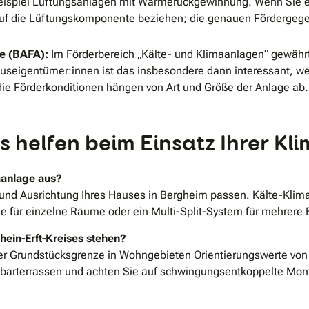
Beispiel Lüftungsanlagen mit Wärmerückgewinnung. Wenn Sie 
auf die Lüftungskomponente beziehen; die genauen Fördergegen
le (BAFA):
Im Förderbereich „Kälte- und Klimaanlagen“ gewähr
Hauseigentümer:innen ist das insbesondere dann interessant, w
 die Förderkonditionen hängen von Art und Größe der Anlage ab.
s helfen beim Einsatz Ihrer K
aanlage aus?
und Ausrichtung Ihres Hauses in Bergheim passen. Kälte-Klim
e für einzelne Räume oder ein Multi-Split-System für mehrere Et
ein-Erft-Kreises stehen?
 der Grundstücksgrenze in Wohngebieten Orientierungswerte vo
barterrassen und achten Sie auf schwingungsentkoppelte Mont