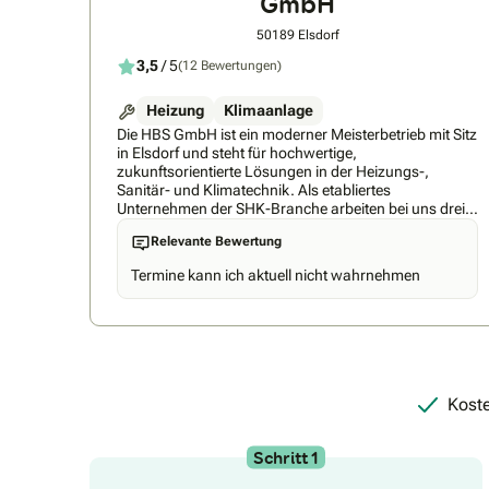
GmbH
50189 Elsdorf
3,5
/ 5
(12 Bewertungen)
Heizung
Klimaanlage
Die HBS GmbH ist ein moderner Meisterbetrieb mit Sitz
in Elsdorf und steht für hochwertige,
zukunftsorientierte Lösungen in der Heizungs-,
Sanitär- und Klimatechnik. Als etabliertes
Unternehmen der SHK-Branche arbeiten bei uns drei
erfahrene Meister aktiv im operativen Geschäft und
Relevante Bewertung
gewährleisten höchste fachliche Qualität sowie eine
präzise Umsetzung aller Projekte.Unser qualifiziertes
Termine kann ich aktuell nicht wahrnehmen
und dynamisches Team besteht aus insgesamt 11
Mitarbeitenden, darunter Heizungs- und
Sanitärmeister, Elektrotechniker sowie erfahrene SHK-
Gesellen. Gemeinsam realisieren wir Projekte schnell,
effizient und auf technisch höchstem Niveau. Dabei
legen wir großen Wert auf kontinuierliche
Weiterbildung, um stets mit den neuesten
Koste
Technologien und gesetzlichen Anforderungen Schritt
zu halten.Neben der technischen Umsetzung
überzeugt die HBS GmbH durch eine ausgeprägte
Schritt 1
Beratungs- und Servicekompetenz. Unser Büro- und
Vertriebsteam steht unseren Kunden jederzeit mit