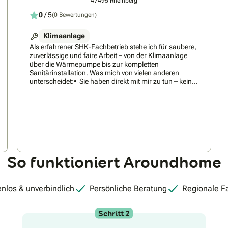
47495 Rheinberg
0
/ 5
(0 Bewertungen)
Klimaanlage
Als erfahrener SHK-Fachbetrieb stehe ich für saubere,
zuverlässige und faire Arbeit – von der Klimaanlage
über die Wärmepumpe bis zur kompletten
Sanitärinstallation. Was mich von vielen anderen
unterscheidet:• Sie haben direkt mit mir zu tun – keine
Callcenter, keine Weitergaben, keine
Überraschungen.• Ich arbeite mit hochwertigen
Markengeräten (z. B. Mitsubishi) und plane die Anlage
so, dass sie wirklich zu Ihrem Haus und Ihrem
Verbrauch passt.• Transparente Festpreise und
ehrliche Beratung – ich sage Ihnen von Anfang an,
was realistisch und sinnvoll ist.• Saubere und
termingerechte Ausführung, auch bei Neubauten und
So funktioniert Aroundhome
Sanierungen.Ob Single-Split, Multi-Split, Sole-
Wärmepumpe mit Fußbodenheizung oder komplette
Badezimmer-Installation: Ich setze Ihre Vorstellungen
professionell und unkompliziert um.Sie möchten eine
nlos & unverbindlich
Persönliche Beratung
Regionale F
Anlage, die lange hält und fair kalkuliert ist? Dann
freue ich mich auf Ihre Anfrage.
Schritt 2