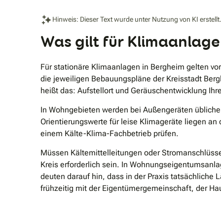
Qualität und VerlässlichkeitAls modernes
Unternehmen steht die HBS GmbH für hohe
Hinweis: Dieser Text wurde unter Nutzung von KI erstellt
Ausführungsqualität, Termintreue und
kundenorientiertes Handeln – mit dem Anspruch, jede
Was gilt für Klimaanlage
Anlage langfristig effizient und sicher zu betreiben.
Für stationäre Klimaanlagen in Bergheim gelten v
die jeweiligen Bebauungspläne der Kreisstadt Berg
heißt das: Aufstellort und Geräuschentwicklung Ih
In Wohngebieten werden bei Außengeräten übliche
Orientierungswerte für leise Klimageräte liegen a
einem Kälte-Klima-Fachbetrieb prüfen.
Müssen Kältemittelleitungen oder Stromanschlüss
Kreis erforderlich sein. In Wohnungseigentumsanla
deuten darauf hin, dass in der Praxis tatsächliche
frühzeitig mit der Eigentümergemeinschaft, der H