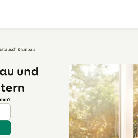
Zum Hauptinhalt
ustausch & Einbau‎
bau und
tern
rmen?