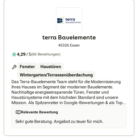
terra Bauelemente
45326 Essen
4,29
/ 5
(66 Bewertungen)
Fenster
Haustüren
Wintergarten/Terrassenüberdachung
Das Terra-Bauelemente Team steht für die Modernisierung
ihres Hauses im Segment der modernen Bauelemente.
Nachhaltige energieeinsparende Türen, Fenster und
Haustürsysteme mit dem höchsten Standard sind unsere
Mission. Als Spitzenreiter in Google-Bewertungen & als Top-
ProvenExpert, bieten wir energieeffiziente Schüco-Fenster &
Relevante Bewertung
Aluminium-Haustüren mit maximaler Sicherheit und
Langlebigkeit. Unsere Qualität und Beständigkeit, bestätigt
Sehr gute Beratung. Angebot zu teuer für mich.
durch Kundenfeedback, machen uns zum bestbewerteten
Betrieb der Branche im Umkreis. Wir sind stolz auf das hohe
Vertrauen unserer Kunden und unsere ausgezeichnete