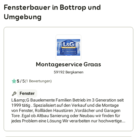
Fensterbauer in Bottrop und
Umgebung
Montageservice Graas
59192 Bergkamen
5
/ 5
(1 Bewertungen)
Fenster
L&amp;G Bauelemente Familien Betrieb im 3 Generation seit
1999 tätig . Spezialisiert auf den Verkauf und die Montage
von Fenster, Rollläden Haustüren ,Vordächer und Garagen
Tore .Egal ob Altbau Sanierung oder Neubau wir finden für
jedes Problem eine Lösung Wir verarbeiten nur hochwertige
Materialien der Firma Wurth Fenster Profile : SALAMANDER
,ALUPALS ,ALUPROF GELAN und viele mehr Wir freuen uns
über jede Anfrage