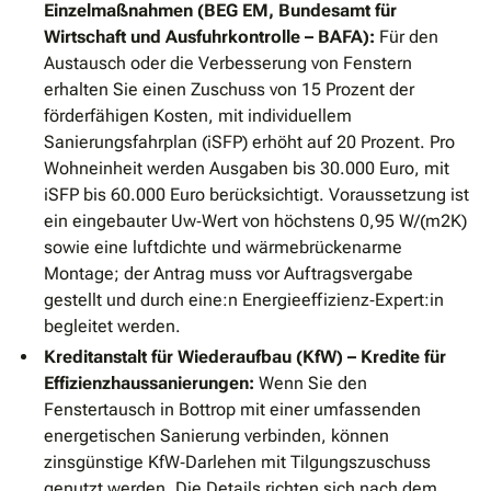
Einzelmaßnahmen (BEG EM, Bundesamt für
Wirtschaft und Ausfuhrkontrolle – BAFA):
Für den
Austausch oder die Verbesserung von Fenstern
erhalten Sie einen Zuschuss von 15 Prozent der
förderfähigen Kosten, mit individuellem
Sanierungsfahrplan (iSFP) erhöht auf 20 Prozent. Pro
Wohneinheit werden Ausgaben bis 30.000 Euro, mit
iSFP bis 60.000 Euro berücksichtigt. Voraussetzung ist
ein eingebauter Uw‐Wert von höchstens 0,95 W/(m2K)
sowie eine luftdichte und wärmebrückenarme
Montage; der Antrag muss vor Auftragsvergabe
gestellt und durch eine:n Energieeffizienz‐Expert:in
begleitet werden.
Kreditanstalt für Wiederaufbau (KfW) – Kredite für
Effizienzhaussanierungen:
Wenn Sie den
Fenstertausch in Bottrop mit einer umfassenden
energetischen Sanierung verbinden, können
zinsgünstige KfW‐Darlehen mit Tilgungszuschuss
genutzt werden. Die Details richten sich nach dem