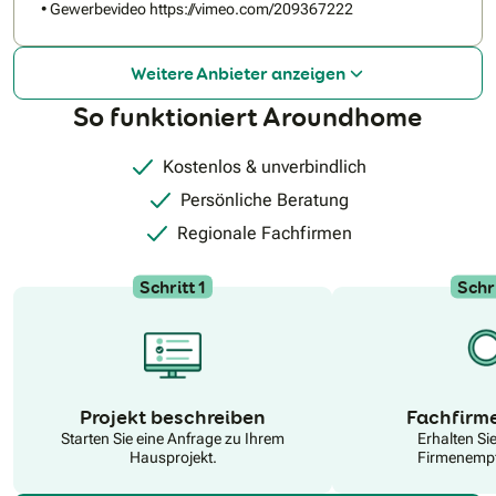
• Gewerbevideo https://vimeo.com/209367222
Weitere Anbieter anzeigen
So funktioniert Aroundhome
Kostenlos & unverbindlich
Persönliche Beratung
Regionale Fachfirmen
Schritt 1
Schri
N
Projekt beschreiben
Fachfirm
Starten Sie eine Anfrage zu Ihrem
Erhalten Si
Hausprojekt.
Firmenempf