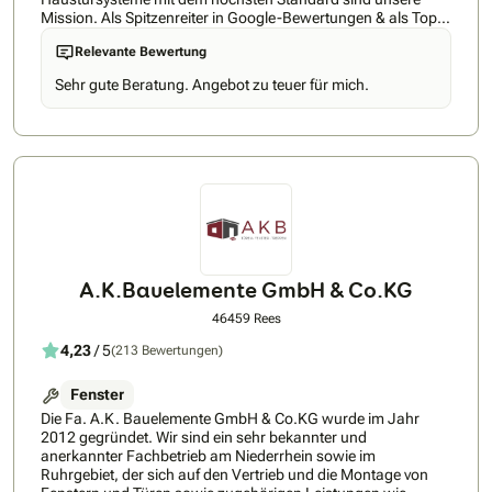
Mission. Als Spitzenreiter in Google-Bewertungen & als Top-
ProvenExpert, bieten wir energieeffiziente Schüco-Fenster &
Relevante Bewertung
Aluminium-Haustüren mit maximaler Sicherheit und
Langlebigkeit. Unsere Qualität und Beständigkeit, bestätigt
Sehr gute Beratung. Angebot zu teuer für mich.
durch Kundenfeedback, machen uns zum bestbewerteten
Betrieb der Branche im Umkreis. Wir sind stolz auf das hohe
Vertrauen unserer Kunden und unsere ausgezeichnete
Servicequalität. Überzeugen Sie sich selbst und besuchen uns
bei Google. Unsere hochwertigen Schüco-Fenster &
Aluminium-Haustüren sind nicht nur ein Garant für Qualität,
sondern auch stets BAFA-förderfähig. Wir kümmern uns
umfassend um das Antragsverfahren und stellen Ihnen einen
erfahrenen Energieberater zur Seite, um Ihnen den Weg zu
einer energieeffizienten und sicheren Lösung so einfach wie
möglich zu gestalten. Wir sind spezialisiert auf den
A.K.Bauelemente GmbH & Co.KG
Austausch von Fenster & Haustüren im Eigenheimbereich.
Unsere Expertise liegt darin, in Ihrem Zuhause zu arbeiten –
46459 Rees
einer Umgebung, die für Handwerker die anspruchsvollste
4,23
/ 5
(213 Bewertungen)
Herausforderung darstellt. Wir bringen nicht nur
handwerkliches Können, sondern auch das nötige
Fingerspitzengefühl mit, um Ihre Projekte mit höchster
Fenster
Sorgfalt und Präzision umzusetzen.
Die Fa. A.K. Bauelemente GmbH & Co.KG wurde im Jahr
2012 gegründet. Wir sind ein sehr bekannter und
anerkannter Fachbetrieb am Niederrhein sowie im
Ruhrgebiet, der sich auf den Vertrieb und die Montage von