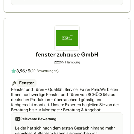
fenster zuhause GmbH
22299 Hamburg
3,96
/ 5
(20 Bewertungen)
Fenster
Fenster und Türen – Qualität, Service, Fairer PreisWir bieten
Ihnen hochwertige Fenster und Türen von SCHÜCO® aus
deutscher Produktion – überraschend günstig und
fachgerecht montiert. Unsere Experten begleiten Sie von der
Beratung bis zur Montage: • Beratung & Angebot:
Telefonische Beratung, Vor-Ort-Aufmaß durch Profis und ein
Relevante Bewertung
Angebot mit Festpreis-Garantie. • Fachgerechte Montage:
Durchführung durch geprüfte Fachhandwerker nach
Leider hat sich nach dem ersten Gesräch nimand mehr
höchsten Standards (RAL und ift Rosenheim). • Fördermittel-
gemeldet. Außerdem haben sie geworben mit