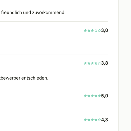
ehr freundlich und zuvorkommend.
3,0
3,8
itbewerber entschieden.
5,0
4,3