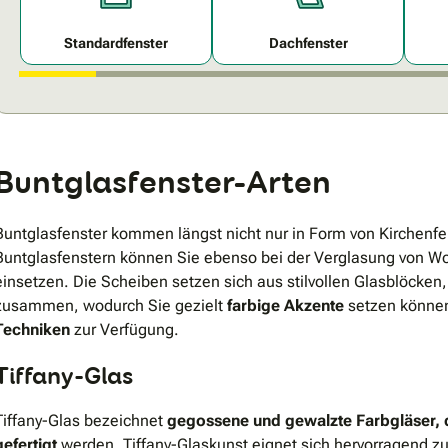
Standardfenster
Dachfenster
Buntglasfenster-Arten
Buntglasfenster kommen längst nicht nur in Form von Kirchenf
Buntglasfenstern können Sie ebenso bei der Verglasung von 
einsetzen. Die Scheiben setzen sich aus stilvollen Glasblöcken
zusammen, wodurch Sie gezielt
farbige Akzente
setzen können
Techniken
zur Verfügung.
Tiffany-Glas
Tiffany-Glas bezeichnet
gegossene und gewalzte Farbgläser, d
gefertigt
werden. Tiffany-Glaskunst eignet sich hervorragend z