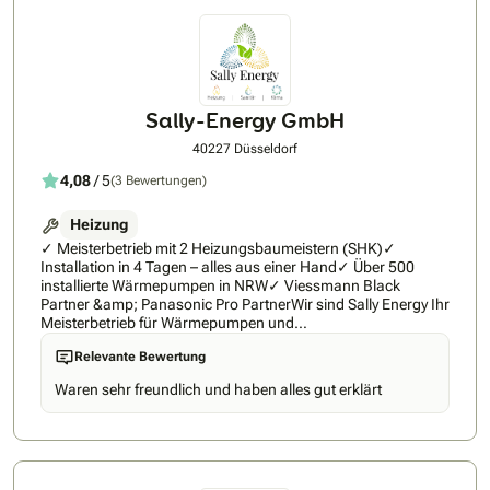
Sally-Energy GmbH
40227 Düsseldorf
4,08
/ 5
(3 Bewertungen)
Heizung
✓ Meisterbetrieb mit 2 Heizungsbaumeistern (SHK)✓
Installation in 4 Tagen – alles aus einer Hand✓ Über 500
installierte Wärmepumpen in NRW✓ Viessmann Black
Partner &amp; Panasonic Pro PartnerWir sind Sally Energy Ihr
Meisterbetrieb für Wärmepumpen und
Heizungsmodernisierung in Nordrhein-Westfalen.Als SHK-
Relevante Bewertung
Fachbetrieb (Heizung, Sanitär, Klimatechnik) mit zwei fest
angestellten Heizungsbaumeistern planen und installieren
Waren sehr freundlich und haben alles gut erklärt
wir Ihre neue Wärmepumpe komplett eigenständig – ohne
Subunternehmer, mit festangestellten Monteuren, von der
ersten Beratung bis zur finalen Inbetriebnahme.Unser
Versprechen: Wir arbeiten ausschließlich mit Premium-
Herstellern wie Viessmann und Panasonic, verbauen