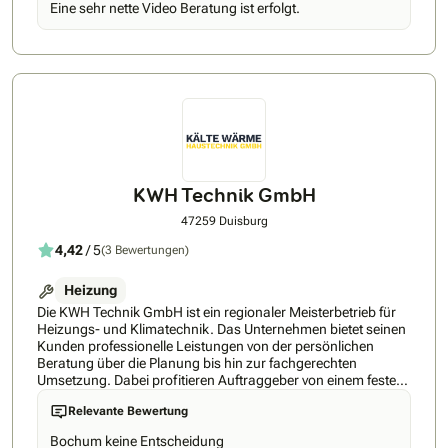
Eine sehr nette Video Beratung ist erfolgt.
Geschäftsführer Klaus Tönnies. Er ist Meister (Installateur
und Heizungsbauer), dazu Elektrotechniker und
Energieberater. Mit seiner fast 10-jährigen Erfahrung als
Heizungsbauer wirst Du bei Deinem Projekt bestens
unterstützt. Durch unsere individuelle Beratung lässt sich für
Deine Immobilie eine maßgeschneiderte Lösung finden. Wir
verbauen sowohl Luft-Wasser-Wärmepumpen als auch
Erdwärmepumpen. Unser Angebot ist primär auf die
Premium-Marken Bosch, Buderus und die ZEWO
Wärmepumpe LAMBDA fokussiert. Wir bieten bei Interesse
jedoch auch Wärmepumpen der Hersteller Viessmann,
KWH Technik GmbH
Junkers, Daikin und Vaillant an. Wir arbeiten
herstellerunabhängig und zielen darauf ab für Dein Zuhause
47259 Duisburg
die passende Wärmepumpe zu installieren.
4,42
/ 5
(3 Bewertungen)
Heizung
Die KWH Technik GmbH ist ein regionaler Meisterbetrieb für
Heizungs- und Klimatechnik. Das Unternehmen bietet seinen
Kunden professionelle Leistungen von der persönlichen
Beratung über die Planung bis hin zur fachgerechten
Umsetzung. Dabei profitieren Auftraggeber von einem festen
Ansprechpartner während des gesamten Projekts.
Relevante Bewertung
Besonderer Wert wird auf saubere Ausführung,
termingerechte Fertigstellung und hohe Qualitätsstandards
Bochum keine Entscheidung