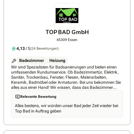
TOP BAD GmbH
45309 Essen
4,13
/ 5
(24 Bewertungen)
Badezimmer
Heizung
Wir sind Spezialisten für Badsanierungen und bieten einen
umfassenden Rundumservice. Ob Badezimmertür, Elektrik,
Sanitär, Trockenbau, Fenster, Fliesen, Malerarbeiten,
Keramik, Badmöbel oder Armaturen. Bei uns bekommen Sie
alles aus einer Hand! Wir wissen, dass das Badezimmer
mehr ist als nur ein funktionaler Raum – es ist ein Ort der
Relevante Bewertung
Entspannung, der Erfrischung und des Wohlbefindens.
Unsere Kunden schätzen unsere ganzheitlichen Lösungen,
Alles bestens, wir würden unser Bad jeder Zeit wieder bei
bei denen wir alle Aspekte der Badsanierung abdecken, von
Top Bad in Auftrag geben
der Planung bis zur Fertigstellung. Mit unserem erfahrenen
Team von über 10 Mitarbeitern und modernsten
Technologien garantieren wir Ihnen ein Ergebnis, das
höchsten Ansprüchen gerecht wird.