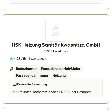
gelegt. Jede Anlage wird individuell auf die Anforderungen
des Gebäudes und der Nutzer abgestimmt, um effiziente und
zuverlässige Lösungen zu gewährleisten.
HSK Heizung Sanitär Kwasnitza GmbH
51373 Leverkusen
4,25
/ 5
(1 Bewertungen)
Badezimmer
Fassadenanstrich/Maler
Fassadendämmung
Heizung
Relevante Bewertung
5000€ unter Höchstpreis aber 14000 über Bestpreis