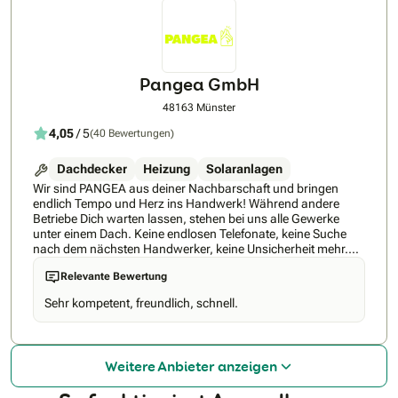
langlebige Edelstahlrohre statt Kunststoff und realisieren Ihr
Projekt innerhalb von nur 4 Tagen. Mit über 500 erfolgreich
installierten Wärmepumpen und einer durchschnittlichen
Google-Bewertung von 4,8 Sternen gehören wir zu den
führenden Wärmepumpen-Spezialisten in NRW.Unser
Komplettservice umfasst:• Kostenlose Erstberatung vor Ort•
Pangea GmbH
Professionelle Fördermittel-Beratung und Antragsabwicklung
(bis zu 70% Zuschuss)• Planung und Installation durch
48163 Münster
eigene FachkräfteVon Ein- und Zweifamilienhäusern über
4,05
/ 5
(40 Bewertungen)
Doppelhaushälften bis zu Mehrfamilienhäusern – wir
entwickeln maßgeschneiderte Lösungen für Ihre individuelle
Immobilie. Dabei setzen wir auf transparente
Dachdecker
Heizung
Solaranlagen
Festpreisangebote, termingerechte Umsetzung und höchste
Wir sind PANGEA aus deiner Nachbarschaft und bringen
Handwerksqualität.Vertrauen Sie auf einen Meisterbetrieb,
endlich Tempo und Herz ins Handwerk! Während andere
der alle Gewerke selbst beherrscht: Heizung, Sanitär, Elektrik
Betriebe Dich warten lassen, stehen bei uns alle Gewerke
– alles aus einer Hand, ohne Abhängigkeiten von
unter einem Dach. Keine endlosen Telefonate, keine Suche
Fremdfirmen.
nach dem nächsten Handwerker, keine Unsicherheit mehr.
Du bekommst einen Partner, der alles macht – von der ersten
Relevante Bewertung
Idee bis zur letzten Schraube. Denn dein Haus verdient nur
die besten Handwerker. Mit unserem PANGEA Fahrplan
Sehr kompetent, freundlich, schnell.
schauen wir uns das ganze Haus an. So passt am Ende alles
zusammen und keine falsche Planung mehr! Ob alles auf
einmal oder Schritt für Schritt: Du gibst den Takt vor. Wir sind
da. Immer. Wie können wir Dein Zuhause zu dem Ort
Weitere Anbieter anzeigen
machen, an dem Du Dich jeden Tag noch wohler fühlst?