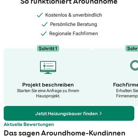
So funktioniert Aroundhome
Kostenlos & unverbindlich
Persönliche Beratung
Regionale Fachfirmen
Schritt 1
Schri
N
Projekt beschreiben
Fachfirm
Starten Sie eine Anfrage zu Ihrem
Erhalten Si
Hausprojekt.
Firmenempf
Jetzt Heizungsbauer finden
Aktuelle Bewertungen
Das sagen Aroundhome-Kundinnen