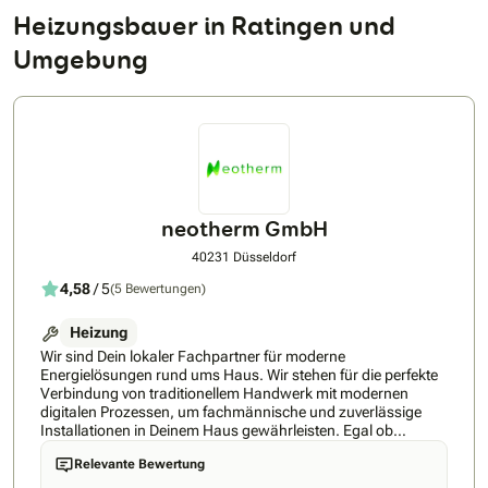
Heizungsbauer in Ratingen und
Umgebung
neotherm GmbH
40231 Düsseldorf
4,58
/ 5
(5 Bewertungen)
Heizung
Wir sind Dein lokaler Fachpartner für moderne
Energielösungen rund ums Haus. Wir stehen für die perfekte
Verbindung von traditionellem Handwerk mit modernen
digitalen Prozessen, um fachmännische und zuverlässige
Installationen in Deinem Haus gewährleisten. Egal ob
Wärmepumpe, Photovoltaik, Klimagerät und alles, was dazu
Relevante Bewertung
gehört - neotherm berät Dich kompetent und unterbreitet Dir
ein schnelles Angebot. Dafür sorgt unser technischer