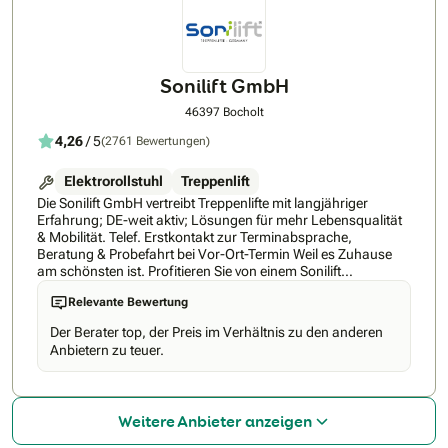
Kundenservice versichern. Sobald der Treppenlift zur
Montage freigegeben wird, erhalten Sie von uns einen Anruf
zur Terminabsprache. Wir von Rehabitat versprechen Ihnen
bestmögliche Garantiebedinungen und faire Preise.
Informieren Sie sich auf unserer Website oder rufen Sie uns
Sonilift GmbH
sofort an. Unsere kompetenten Mitarbeiter vereinbaren mit
Ihnen direkt einen kostenlosen Beratungstermin bei Ihnen vor
46397 Bocholt
Ort.
4,26
/ 5
(2761 Bewertungen)
Elektrorollstuhl
Treppenlift
Die Sonilift GmbH vertreibt Treppenlifte mit langjähriger
Erfahrung; DE-weit aktiv; Lösungen für mehr Lebensqualität
& Mobilität. Telef. Erstkontakt zur Terminabsprache,
Beratung & Probefahrt bei Vor-Ort-Termin Weil es Zuhause
am schönsten ist. Profitieren Sie von einem Sonilift
Treppenlift, damit auch Ihr Zuhause Ihr Zuhause bleibt.
Relevante Bewertung
Exzellenter Service & umfassende Beratung - Ihr Partner für
Ihren Treppenlift - alles aus einer Hand! Auch nach
Der Berater top, der Preis im Verhältnis zu den anderen
langjähriger Erfahrung im Mobilitätsbereich möchten wir
Anbietern zu teuer.
unseren Service stetig für Sie weiterentwickeln und
verbessern. Bei allem, was wir tun, stehen Sie als Nutzer
immer im Mittelpunkt. Denn hinter jedem Feedback steckt
eine persönliche Erfahrung, die zählt! Meist bedarf es nur
Weitere Anbieter anzeigen
einer kleinen Veränderung, um weiterhin selbstbestimmend
zu leben. Diese Veränderung nennt sich einfach: Treppenlift.