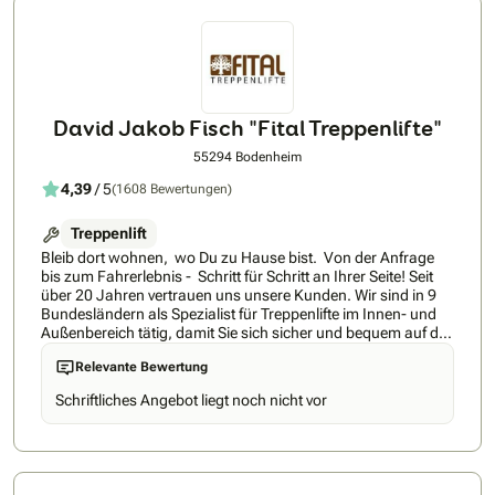
David Jakob Fisch "Fital Treppenlifte"
55294 Bodenheim
4,39
/ 5
(1608 Bewertungen)
Treppenlift
Bleib dort wohnen, wo Du zu Hause bist. Von der Anfrage
bis zum Fahrerlebnis - Schritt für Schritt an Ihrer Seite! Seit
über 20 Jahren vertrauen uns unsere Kunden. Wir sind in 9
Bundesländern als Spezialist für Treppenlifte im Innen- und
Außenbereich tätig, damit Sie sich sicher und bequem auf der
Treppe bewegen können - zu erstaunlich günstigen Preisen.
Relevante Bewertung
FITAL Treppenlifte ist und bleibt ein inhabergeführtes,
unabhängiges und überregionales Treppenliftunternehmen.
Schriftliches Angebot liegt noch nicht vor
Das bietet Ihnen langfristige Sicherheit in den Punkten
Ansprechpartner, Zuständigkeiten, Service und auch
Rückbau. Sie werden schnell erkennen, dass Sie transparent
und nachvollziehbar beraten werden, dafür übernehmen wir
die volle Verantwortung, seit über 20 Jahren. Förderung und