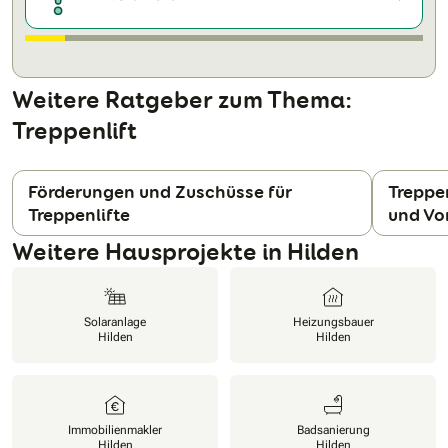
Weitere Ratgeber zum Thema:
Treppenlift
Förderungen und Zuschüsse für
Treppen
Treppenlifte
und Vo
N
Weitere Hausprojekte in Hilden
Solaranlage
Heizungsbauer
Hilden
Hilden
Immobilienmakler
Badsanierung
Hilden
Hilden