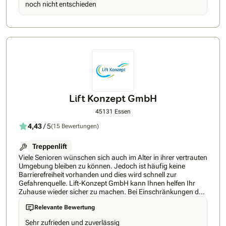
noch nicht entschieden
Servicetechniker mit kurzen Reaktionszeiten • Schnellste
Lieferzeit: ab 1 Woche • Bestpreis-Garantie • 24h Rückruf-
Service • höchste Kundenzufriedenheit • Über 5 Jahre
Markterfahrung • Persönliche Beratung direkt vom Experten
• Top-Service, fairer Preis – ohne Zwischenhändler •
Unterstützung bei Förderungen & Zuschüssen • Bis zu 100
% Kostenübernahme möglich!
Lift Konzept GmbH
45131 Essen
4,43
/ 5
(15 Bewertungen)
Treppenlift
Viele Senioren wünschen sich auch im Alter in ihrer vertrauten
Umgebung bleiben zu können. Jedoch ist häufig keine
Barrierefreiheit vorhanden und dies wird schnell zur
Gefahrenquelle. Lift-Konzept GmbH kann Ihnen helfen Ihr
Zuhause wieder sicher zu machen. Bei Einschränkungen der
Bewegungsfreiheit stellen Treppen oftmals ein
Relevante Bewertung
unüberwindbares Hindernis dar. Das muss aber nicht länger
der Fall sein! Mit einem Lift von Lift-Konzept GmbH ist die
Sehr zufrieden und zuverlässig