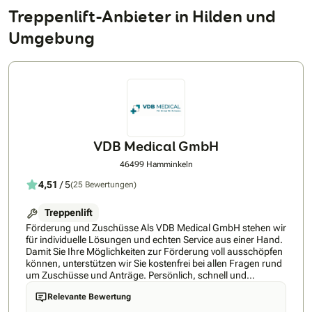
Treppenlift-Anbieter in Hilden und
Umgebung
VDB Medical GmbH
46499 Hamminkeln
4,51
/ 5
(25 Bewertungen)
Treppenlift
Förderung und Zuschüsse Als VDB Medical GmbH stehen wir
für individuelle Lösungen und echten Service aus einer Hand.
Damit Sie Ihre Möglichkeiten zur Förderung voll ausschöpfen
können, unterstützen wir Sie kostenfrei bei allen Fragen rund
um Zuschüsse und Anträge. Persönlich, schnell und
kompetent – genau so, wie man es sich wünscht. Auf
Relevante Bewertung
folgende Vorteile bei der VDB Medical GmbH dürfen Sie sich
freuen: • Direktvertrieb – alles aus einer Hand • Eigene