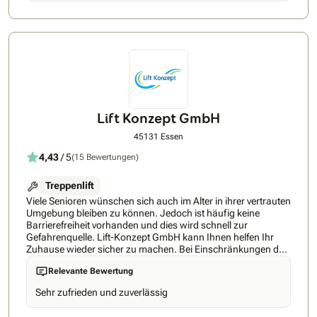
Lieferzeit: ab 1 Woche • Bestpreis-Garantie • 24h Rückruf-
Service • höchste Kundenzufriedenheit • Über 5 Jahre
Markterfahrung • Persönliche Beratung direkt vom Experten
• Top-Service, fairer Preis – ohne Zwischenhändler •
Unterstützung bei Förderungen & Zuschüssen • Bis zu 100
% Kostenübernahme möglich!
Lift Konzept GmbH
45131 Essen
4,43
/ 5
(15 Bewertungen)
Treppenlift
Viele Senioren wünschen sich auch im Alter in ihrer vertrauten
Umgebung bleiben zu können. Jedoch ist häufig keine
Barrierefreiheit vorhanden und dies wird schnell zur
Gefahrenquelle. Lift-Konzept GmbH kann Ihnen helfen Ihr
Zuhause wieder sicher zu machen. Bei Einschränkungen der
Bewegungsfreiheit stellen Treppen oftmals ein
Relevante Bewertung
unüberwindbares Hindernis dar. Das muss aber nicht länger
der Fall sein! Mit einem Lift von Lift-Konzept GmbH ist die
Sehr zufrieden und zuverlässig
Treppe keine Barriere mehr. Alle anfallenden Arbeiten, von der
Planung bis zum Einbau, übernimmt das Unternehmen und