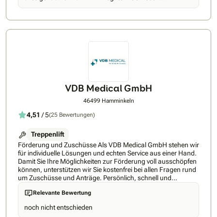
weiterempfehlen. Danke nochmal für das schnelle
einbauen. Dankeschön 😊😊
VDB Medical GmbH
46499 Hamminkeln
4,51
/ 5
(25 Bewertungen)
Treppenlift
Förderung und Zuschüsse Als VDB Medical GmbH stehen wir
für individuelle Lösungen und echten Service aus einer Hand.
Damit Sie Ihre Möglichkeiten zur Förderung voll ausschöpfen
können, unterstützen wir Sie kostenfrei bei allen Fragen rund
um Zuschüsse und Anträge. Persönlich, schnell und
kompetent – genau so, wie man es sich wünscht. Auf
Relevante Bewertung
folgende Vorteile bei der VDB Medical GmbH dürfen Sie sich
freuen: • Direktvertrieb – alles aus einer Hand • Eigene
noch nicht entschieden
Servicetechniker mit kurzen Reaktionszeiten • Schnellste