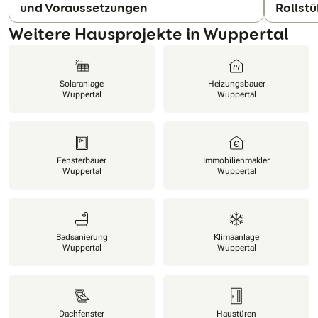
und Voraussetzungen
Rollst
N
Weitere Hausprojekte in Wuppertal
Solaranlage
Heizungsbauer
Wuppertal
Wuppertal
Fensterbauer
Immobilienmakler
Wuppertal
Wuppertal
Badsanierung
Klimaanlage
Wuppertal
Wuppertal
Dachfenster
Haustüren