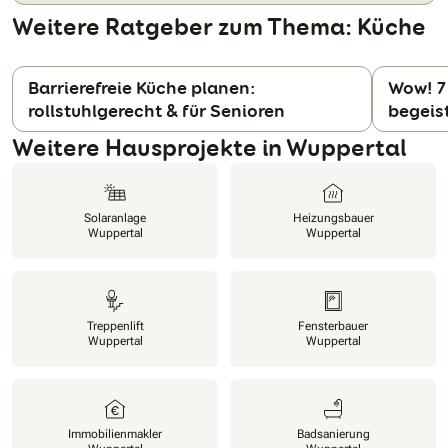
Weitere Ratgeber zum Thema: Küche
Barrierefreie Küche planen:
Wow! 7
rollstuhlgerecht & für Senioren
begeis
N
Weitere Hausprojekte in Wuppertal
Solaranlage
Heizungsbauer
Wuppertal
Wuppertal
Treppenlift
Fensterbauer
Wuppertal
Wuppertal
Immobilienmakler
Badsanierung