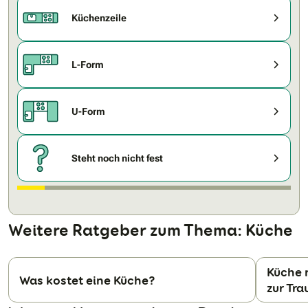
Küchenzeile
L-Form
U-Form
Steht noch nicht fest
Weitere Ratgeber zum Thema: Küche
Küche r
Was kostet eine Küche?
zur Tr
N