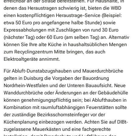
erreichbar an der Straße bereitstehen. Für Haushalte, in
denen das Heraustragen schwierig ist, bieten die WBD
einen kostenpflichtigen Heraustrage-Service (Beispiel:
etwa 50 Euro pro angefangene halbe Stunde) sowie
Expressabholungen mit Zuschlägen von rund 30 Euro
(nächster Tag) oder 60 Euro (am selben Tag) an. Alternativ
können Sie Ihre alte Küche in haushaltsüblichen Mengen
zum Recyclingzentrum Mitte bringen, das auch
Elektroaltgeräte annimmt.
Für Abluft-Dunstabzugshauben und Mauerdurchbrüche
gelten in Duisburg die Vorgaben der Bauordnung
Nordrhein‐Westfalen und der Unteren Bauaufsicht. Neue
Wanddurchbrüche oder Änderungen an der Gebäudehülle
können genehmigungspflichtig sein; bei Ablufthauben in
Kombination mit raumluftabhängigen Feuerstätten sollte
der zuständige Bezirksschornsteinfeger vor der
Küchenplanung einbezogen werden. Achten Sie auf DIBt‐
zugelassene Mauerkästen und eine fachgerechte