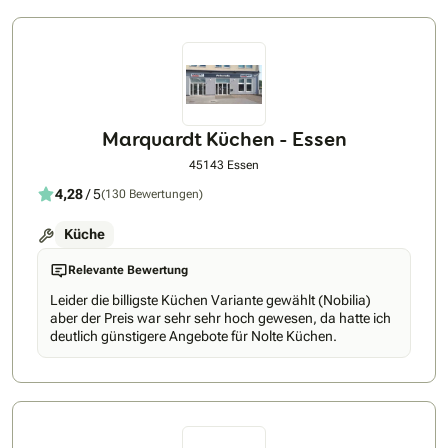
nehmen uns Zeit, hören zu und planen mit viel Liebe zum
Detail – damit Sie auch nach vielen Jahren noch jeden Tag mit
einem Lächeln in Ihre Küche gehen.Lassen Sie uns
gemeinsam Ihren Küchentraum wahr machen. Wir freuen
uns auf Ihre Anfrage über Aroundhome und auf ein erstes,
unverbindliches Kennenlernen!Ihr Team von Knüfer Küchen
aus Schermbeck
Marquardt Küchen - Essen
45143 Essen
4,28
/ 5
(130 Bewertungen)
Küche
Relevante Bewertung
Leider die billigste Küchen Variante gewählt (Nobilia)
aber der Preis war sehr sehr hoch gewesen, da hatte ich
deutlich günstigere Angebote für Nolte Küchen.