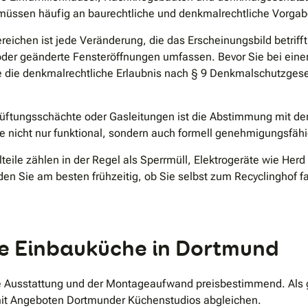
 müssen häufig an baurechtliche und denkmalrechtliche Vorga
chen ist jede Veränderung, die das Erscheinungsbild betrifft,
r geänderte Fensteröffnungen umfassen. Bevor Sie bei eine
 Sie die denkmalrechtliche Erlaubnis nach § 9 Denkmalschutz
e Lüftungsschächte oder Gasleitungen ist die Abstimmung mi
he nicht nur funktional, sondern auch formell genehmigungsfähig
eile zählen in der Regel als Sperrmüll, Elektrogeräte wie Herd 
den Sie am besten frühzeitig, ob Sie selbst zum Recyclinghof f
hre Einbauküche in Dortmund
ie Ausstattung und der Montageaufwand preisbestimmend. Als
 mit Angeboten Dortmunder Küchenstudios abgleichen.