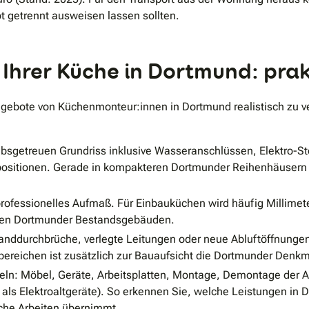
t getrennt ausweisen lassen sollten.
hrer Küche in Dortmund: prak
Angebote von Küchenmonteur:innen in Dortmund realistisch zu 
absgetreuen Grundriss inklusive Wasseranschlüssen, Elektro-S
ositionen. Gerade in kompakteren Dortmunder Reihenhäusern 
 professionelles Aufmaß. Für Einbauküchen wird häufig Millimet
ren Dortmunder Bestandsgebäuden.
anddurchbrüche, verlegte Leitungen oder neue Abluftöffnungen
reichen ist zusätzlich zur Bauaufsicht die Dortmunder Denk
sseln: Möbel, Geräte, Arbeitsplatten, Montage, Demontage der 
e als Elektroaltgeräte). So erkennen Sie, welche Leistungen i
che Arbeiten übernimmt.