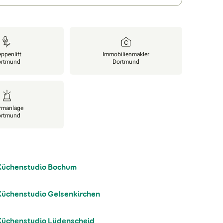
eppenlift
Immobilienmakler
ortmund
Dortmund
rmanlage
ortmund
Küchenstudio Bochum
Küchenstudio Gelsenkirchen
Küchenstudio Lüdenscheid