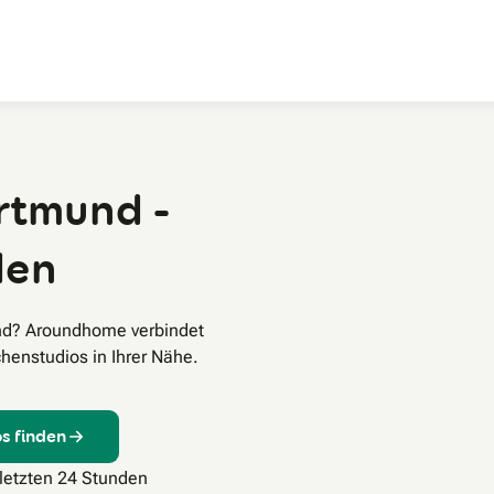
Zum Hauptinhalt
rtmund -
den
nd? Aroundhome verbindet
henstudios in Ihrer Nähe.
s finden
 letzten 24 Stunden