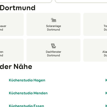
n Dortmund
bauer
Solaranlage
Tr
nd
Dortmund
D
ren
Dachfenster
Ala
nd
Dortmund
D
 der Nähe
Küchenstudio Hagen
Küchenstudio Menden
Küchenstudio Essen