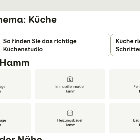
hema: Küche
So finden Sie das richtige
Küche ri
Küchenstudio
Schritt
n Hamm
age
Immobilienmakler
Fen
m
Hamm
lage
Heizungsbauer
Bad
m
Hamm
 der Nähe