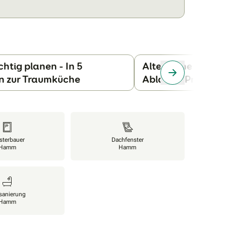
chtig planen - In 5
Alte Küche entsor
Nach rechts sc
en zur Traumküche
Ablauf & Profi-Ti
sterbauer
Dachfenster
Hamm
Hamm
sanierung
Hamm