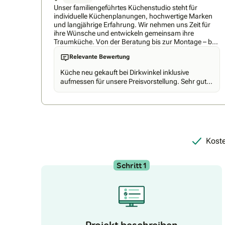
Unser familiengeführtes Küchenstudio steht für
individuelle Küchenplanungen, hochwertige Marken
und langjährige Erfahrung. Wir nehmen uns Zeit für
ihre Wünsche und entwickeln gemeinsam ihre
Traumküche. Von der Beratung bis zur Montage – bei
uns erhalten sie zuverlässig alles aus einer Hand.
Relevante Bewertung
Küche neu gekauft bei Dirkwinkel inklusive
aufmessen für unsere Preisvorstellung. Sehr guter
Service. Empfehlenswert
Koste
Schritt 1
Projekt beschreiben