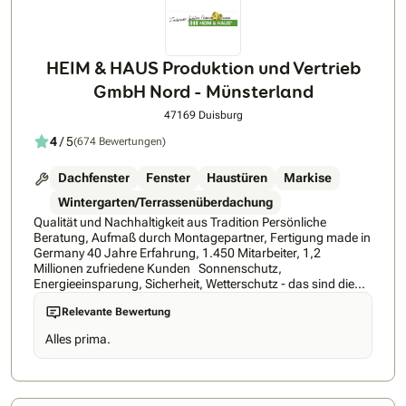
HEIM & HAUS Produktion und Vertrieb
GmbH Nord - Münsterland
47169 Duisburg
4
/ 5
(674 Bewertungen)
Dachfenster
Fenster
Haustüren
Markise
Wintergarten/Terrassenüberdachung
Qualität und Nachhaltigkeit aus Tradition Persönliche
Beratung, Aufmaß durch Montagepartner, Fertigung made in
Germany 40 Jahre Erfahrung, 1.450 Mitarbeiter, 1,2
Millionen zufriedene Kunden Sonnenschutz,
Energieeinsparung, Sicherheit, Wetterschutz - das sind die
Stärken von HEIM & HAUS. Hinzu kommt ein einzigartiges
Relevante Bewertung
Vertriebskonzept: Ohne den sonst üblichen Zwischenhandel
liefern wir direkt ab Werk maßgefertigte Qualitätsprodukte
Alles prima.
"Made in Germany" - zu einem ausgezeichneten Preis-
Leistungs-Verhältnis. Typisch HEIM & HAUS ist auch die
persönliche Produktberatung durch den HEIM & HAUS-
Fachberater: Direkt vor Ort, also in den vier Wänden des