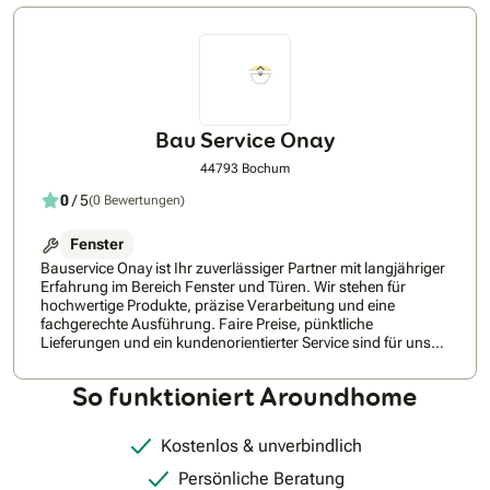
Bau Service Onay
44793 Bochum
0
/ 5
(0 Bewertungen)
Fenster
Bauservice Onay ist Ihr zuverlässiger Partner mit langjähriger
Erfahrung im Bereich Fenster und Türen. Wir stehen für
hochwertige Produkte, präzise Verarbeitung und eine
fachgerechte Ausführung. Faire Preise, pünktliche
Lieferungen und ein kundenorientierter Service sind für uns
selbstverständlich. Unser Ziel ist es, langlebige Lösungen zu
schaffen und die Zufriedenheit unserer Kunden bei jedem
So funktioniert Aroundhome
Projekt sicherzustellen.
Kostenlos & unverbindlich
Persönliche Beratung