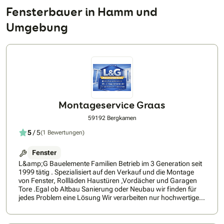
Fensterbauer in Hamm und
Umgebung
Montageservice Graas
59192 Bergkamen
5
/ 5
(1 Bewertungen)
Fenster
L&amp;G Bauelemente Familien Betrieb im 3 Generation seit
1999 tätig . Spezialisiert auf den Verkauf und die Montage
von Fenster, Rollläden Haustüren ,Vordächer und Garagen
Tore .Egal ob Altbau Sanierung oder Neubau wir finden für
jedes Problem eine Lösung Wir verarbeiten nur hochwertige
Materialien der Firma Wurth Fenster Profile : SALAMANDER
,ALUPALS ,ALUPROF GELAN und viele mehr Wir freuen uns
über jede Anfrage