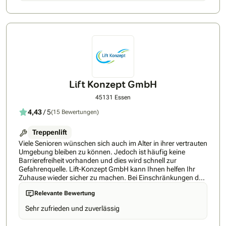
Lieferzeit: ab 1 Woche • Bestpreis-Garantie • 24h Rückruf-
Service • höchste Kundenzufriedenheit • Über 5 Jahre
Markterfahrung • Persönliche Beratung direkt vom Experten
• Top-Service, fairer Preis – ohne Zwischenhändler •
Unterstützung bei Förderungen & Zuschüssen • Bis zu 100
% Kostenübernahme möglich!
Lift Konzept GmbH
45131 Essen
4,43
/ 5
(15 Bewertungen)
Treppenlift
Viele Senioren wünschen sich auch im Alter in ihrer vertrauten
Umgebung bleiben zu können. Jedoch ist häufig keine
Barrierefreiheit vorhanden und dies wird schnell zur
Gefahrenquelle. Lift-Konzept GmbH kann Ihnen helfen Ihr
Zuhause wieder sicher zu machen. Bei Einschränkungen der
Bewegungsfreiheit stellen Treppen oftmals ein
Relevante Bewertung
unüberwindbares Hindernis dar. Das muss aber nicht länger
der Fall sein! Mit einem Lift von Lift-Konzept GmbH ist die
Sehr zufrieden und zuverlässig
Treppe keine Barriere mehr. Alle anfallenden Arbeiten, von der
Planung bis zum Einbau, übernimmt das Unternehmen und