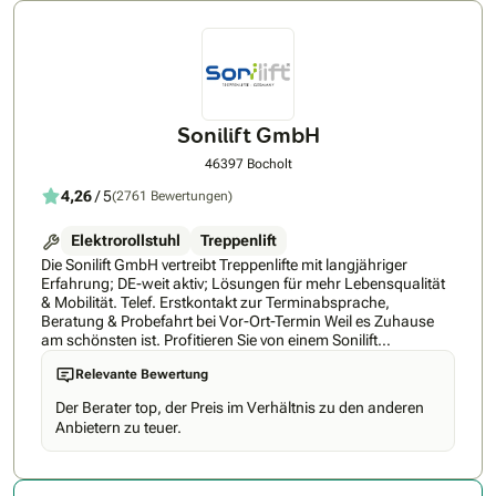
Nordrhein-Westfalen, weshalb wir Ihnen aufgrund des
begrenzten Einzugsgebietes schnellen und kurzfristigen
Kundenservice versichern. Sobald der Treppenlift zur
Montage freigegeben wird, erhalten Sie von uns einen Anruf
zur Terminabsprache. Wir von Rehabitat versprechen Ihnen
bestmögliche Garantiebedinungen und faire Preise.
Informieren Sie sich auf unserer Website oder rufen Sie uns
Sonilift GmbH
sofort an. Unsere kompetenten Mitarbeiter vereinbaren mit
Ihnen direkt einen kostenlosen Beratungstermin bei Ihnen vor
46397 Bocholt
Ort.
4,26
/ 5
(2761 Bewertungen)
Elektrorollstuhl
Treppenlift
Die Sonilift GmbH vertreibt Treppenlifte mit langjähriger
Erfahrung; DE-weit aktiv; Lösungen für mehr Lebensqualität
& Mobilität. Telef. Erstkontakt zur Terminabsprache,
Beratung & Probefahrt bei Vor-Ort-Termin Weil es Zuhause
am schönsten ist. Profitieren Sie von einem Sonilift
Treppenlift, damit auch Ihr Zuhause Ihr Zuhause bleibt.
Relevante Bewertung
Exzellenter Service & umfassende Beratung - Ihr Partner für
Ihren Treppenlift - alles aus einer Hand! Auch nach
Der Berater top, der Preis im Verhältnis zu den anderen
langjähriger Erfahrung im Mobilitätsbereich möchten wir
Anbietern zu teuer.
unseren Service stetig für Sie weiterentwickeln und
verbessern. Bei allem, was wir tun, stehen Sie als Nutzer
immer im Mittelpunkt. Denn hinter jedem Feedback steckt
eine persönliche Erfahrung, die zählt! Meist bedarf es nur