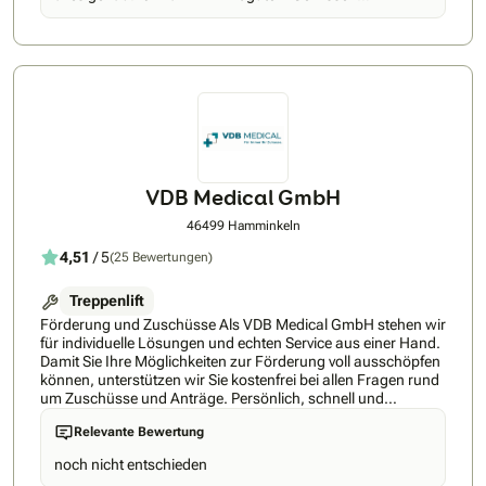
weiterempfehlen. Danke nochmal für das schnelle
einbauen. Dankeschön 😊😊
VDB Medical GmbH
46499 Hamminkeln
4,51
/ 5
(25 Bewertungen)
Treppenlift
Förderung und Zuschüsse Als VDB Medical GmbH stehen wir
für individuelle Lösungen und echten Service aus einer Hand.
Damit Sie Ihre Möglichkeiten zur Förderung voll ausschöpfen
können, unterstützen wir Sie kostenfrei bei allen Fragen rund
um Zuschüsse und Anträge. Persönlich, schnell und
kompetent – genau so, wie man es sich wünscht. Auf
Relevante Bewertung
folgende Vorteile bei der VDB Medical GmbH dürfen Sie sich
freuen: • Direktvertrieb – alles aus einer Hand • Eigene
noch nicht entschieden
Servicetechniker mit kurzen Reaktionszeiten • Schnellste