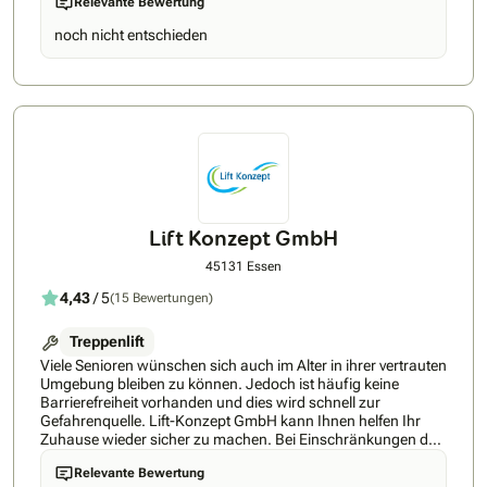
Relevante Bewertung
folgende Vorteile bei der VDB Medical GmbH dürfen Sie sich
freuen: • Direktvertrieb – alles aus einer Hand • Eigene
noch nicht entschieden
Servicetechniker mit kurzen Reaktionszeiten • Schnellste
Lieferzeit: ab 1 Woche • Bestpreis-Garantie • 24h Rückruf-
Service • höchste Kundenzufriedenheit • Über 5 Jahre
Markterfahrung • Persönliche Beratung direkt vom Experten
• Top-Service, fairer Preis – ohne Zwischenhändler •
Unterstützung bei Förderungen & Zuschüssen • Bis zu 100
% Kostenübernahme möglich!
Lift Konzept GmbH
45131 Essen
4,43
/ 5
(15 Bewertungen)
Treppenlift
Viele Senioren wünschen sich auch im Alter in ihrer vertrauten
Umgebung bleiben zu können. Jedoch ist häufig keine
Barrierefreiheit vorhanden und dies wird schnell zur
Gefahrenquelle. Lift-Konzept GmbH kann Ihnen helfen Ihr
Zuhause wieder sicher zu machen. Bei Einschränkungen der
Bewegungsfreiheit stellen Treppen oftmals ein
Relevante Bewertung
unüberwindbares Hindernis dar. Das muss aber nicht länger