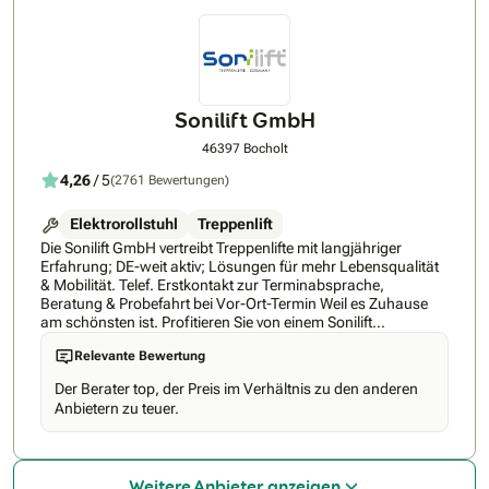
begrenzten Einzugsgebietes schnellen und kurzfristigen
Kundenservice versichern. Sobald der Treppenlift zur
Montage freigegeben wird, erhalten Sie von uns einen Anruf
zur Terminabsprache. Wir von Rehabitat versprechen Ihnen
bestmögliche Garantiebedinungen und faire Preise.
Informieren Sie sich auf unserer Website oder rufen Sie uns
Sonilift GmbH
sofort an. Unsere kompetenten Mitarbeiter vereinbaren mit
Ihnen direkt einen kostenlosen Beratungstermin bei Ihnen vor
46397 Bocholt
Ort.
4,26
/ 5
(2761 Bewertungen)
Elektrorollstuhl
Treppenlift
Die Sonilift GmbH vertreibt Treppenlifte mit langjähriger
Erfahrung; DE-weit aktiv; Lösungen für mehr Lebensqualität
& Mobilität. Telef. Erstkontakt zur Terminabsprache,
Beratung & Probefahrt bei Vor-Ort-Termin Weil es Zuhause
am schönsten ist. Profitieren Sie von einem Sonilift
Treppenlift, damit auch Ihr Zuhause Ihr Zuhause bleibt.
Relevante Bewertung
Exzellenter Service & umfassende Beratung - Ihr Partner für
Ihren Treppenlift - alles aus einer Hand! Auch nach
Der Berater top, der Preis im Verhältnis zu den anderen
langjähriger Erfahrung im Mobilitätsbereich möchten wir
Anbietern zu teuer.
unseren Service stetig für Sie weiterentwickeln und
verbessern. Bei allem, was wir tun, stehen Sie als Nutzer
immer im Mittelpunkt. Denn hinter jedem Feedback steckt
eine persönliche Erfahrung, die zählt! Meist bedarf es nur
Weitere Anbieter anzeigen