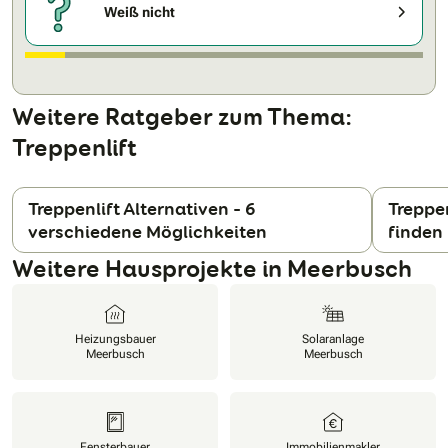
Weiß nicht
Weitere Ratgeber zum Thema:
Treppenlift
Treppenlift Alternativen – 6
Treppe
verschiedene Möglichkeiten
finden
N
Weitere Hausprojekte in Meerbusch
Heizungsbauer
Solaranlage
Meerbusch
Meerbusch
Fensterbauer
Immobilienmakler