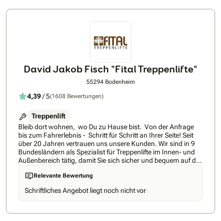
David Jakob Fisch "Fital Treppenlifte"
55294 Bodenheim
4,39
/ 5
(1608 Bewertungen)
Treppenlift
Bleib dort wohnen, wo Du zu Hause bist. Von der Anfrage
bis zum Fahrerlebnis - Schritt für Schritt an Ihrer Seite! Seit
über 20 Jahren vertrauen uns unsere Kunden. Wir sind in 9
Bundesländern als Spezialist für Treppenlifte im Innen- und
Außenbereich tätig, damit Sie sich sicher und bequem auf der
Treppe bewegen können - zu erstaunlich günstigen Preisen.
Relevante Bewertung
FITAL Treppenlifte ist und bleibt ein inhabergeführtes,
unabhängiges und überregionales Treppenliftunternehmen.
Schriftliches Angebot liegt noch nicht vor
Das bietet Ihnen langfristige Sicherheit in den Punkten
Ansprechpartner, Zuständigkeiten, Service und auch
Rückbau. Sie werden schnell erkennen, dass Sie transparent
und nachvollziehbar beraten werden, dafür übernehmen wir