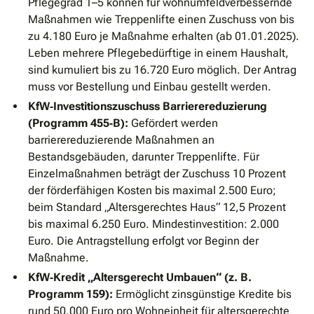
Pflegegrad 1–5 können für wohnumfeldverbessernde
Maßnahmen wie Treppenlifte einen Zuschuss von bis
zu 4.180 Euro je Maßnahme erhalten (ab 01.01.2025).
Leben mehrere Pflegebedürftige in einem Haushalt,
sind kumuliert bis zu 16.720 Euro möglich. Der Antrag
muss vor Bestellung und Einbau gestellt werden.
KfW‐Investitionszuschuss Barrierereduzierung
(Programm 455‐B):
Gefördert werden
barrierereduzierende Maßnahmen an
Bestandsgebäuden, darunter Treppenlifte. Für
Einzelmaßnahmen beträgt der Zuschuss 10 Prozent
der förderfähigen Kosten bis maximal 2.500 Euro;
beim Standard „Altersgerechtes Haus“ 12,5 Prozent
bis maximal 6.250 Euro. Mindestinvestition: 2.000
Euro. Die Antragstellung erfolgt vor Beginn der
Maßnahme.
KfW‐Kredit „Altersgerecht Umbauen“ (z. B.
Programm 159):
Ermöglicht zinsgünstige Kredite bis
rund 50.000 Euro pro Wohneinheit für altersgerechte